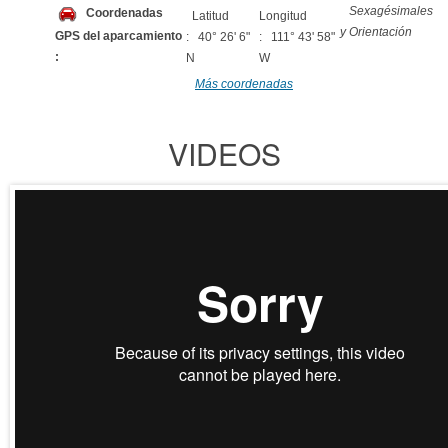
Sexagésimales
Coordenadas
Latitud
Longitud
y Orientación
GPS del aparcamiento
: 40° 26' 6"
: 111° 43' 58"
:
N
W
Más coordenadas
VIDEOS