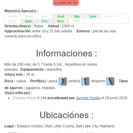
a partir del 8a
.
Mejor(es) época(s) :
Janvier
Février
Mars
Avril
Mai
Juin
Juillet
Août
Sept.
Oct.
Nov.
Déc.
Orientación(es) :
Todas
Altitud :
1300 m
Approximación :
entre 10 y 25 min subida.
Entorno :
pie de las vías
correcto para los niños.
Informaciones :
Más de 200 vías, de 5.7 hasta 5.14c , repartidas en varias
paredes
Equipamiento :
deportiva
Altura máx :
35 m.
Roca :
caliza.
Perfil(es) :
placa
, vertical
, despolm
.
Tipos
de agarres :
agujeros, regletas.
Vía(s) mítica(s) :
Fantasy Island
5.14b
encadenada por
Jacinda Hunter
el 29 junio 2010
Ubicaciónes :
Lugar :
Estados Unidos, Utah, Utah County, Salt Lake City, Highland.