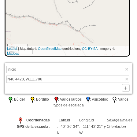
500 m
Leaflet
| Map data ©
OpenStreetMap
contributors,
CC-BY-SA
, Imagery ©
2000 ft
Mapbox
: Búlder
: Bordillo
: Varios largos
: Psicobloc
: Varios
typos de escalada
Coordenadas
Latitud
Longitud
Sexagésimales
GPS de la escuela :
: 40° 26' 34"
: 111° 42' 21"
y Orientación
N
W