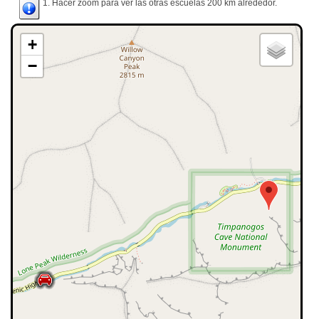
1. Hacer zoom para ver las otras escuelas 200 km alrededor.
+
−