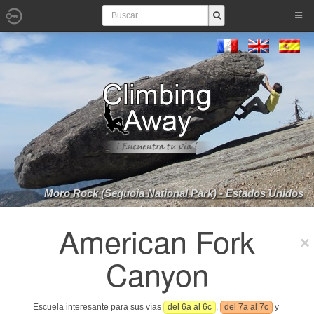
Moro Rock (Sequoia National Park) - Estados Unidos
American Fork
Canyon
Escuela interesante para sus vías
del 6a al 6c
,
del 7a al 7c
y