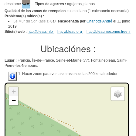
desplome
.
Tipos de agarres :
agujeros, planos.
Qualidad de las zonas de recepcíon :
suelo llano (1 colchoneta necesaria).
Problema(s) mítico(s) :
Le Mur du Son (assis)
8a+
encadenada por
Charlotte André
el 11 junio
2019
Sitio(s) web :
http://bleau.info
http://bleau.org
http://bleaumeconnu.free.fr
Ubicaciónes :
Lugar :
Francia, Île-de-France, Seine-et-Marne (77), Fontainebleau, Saint-
Pierre-lès-Nemours.
1. Hacer zoom para ver las otras escuelas 200 km alrededor.
+
−