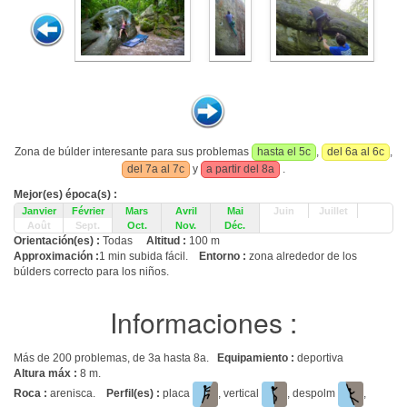
Zona de búlder interesante para sus problemas
hasta el 5c
,
del 6a al 6c
,
del 7a al 7c
y
a partir del 8a
.
Mejor(es) época(s) :
Janvier
Février
Mars
Avril
Mai
Juin
Juillet
Août
Sept.
Oct.
Nov.
Déc.
Orientación(es) :
Todas
Altitud :
100 m
Approximación :
1 min subida fácil.
Entorno :
zona alrededor de los
búlders correcto para los niños.
Informaciones :
Más de 200 problemas, de 3a hasta 8a.
Equipamiento :
deportiva
Altura máx :
8 m.
Roca :
arenisca.
Perfil(es) :
placa
, vertical
, despolm
,