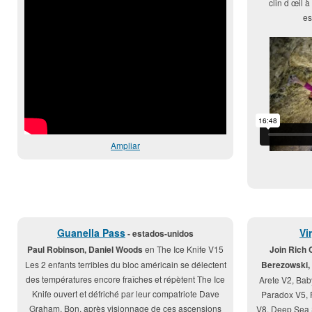
clin d œil 
es
Ampliar
Guanella Pass
Vi
- estados-unidos
Paul Robinson, Daniel Woods
en The Ice Knife V15
Join Rich
Les 2 enfants terribles du bloc américain se délectent
Berezowski,
des températures encore fraîches et répètent The Ice
Arete V2, Bab
Knife ouvert et défriché par leur compatriote Dave
Paradox V5, 
Graham. Bon, après visionnage de ces ascensions
V8, Deep Sea 