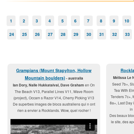
1
2
3
4
5
6
7
8
9
10
24
25
26
27
28
29
30
31
32
33
Grampians (Mount Stapylton, Hollow
Rockla
Mountain boulders)
Mélissa Le 
- australia
Seed 7b+, Sl
Ian Dory, Nalle Hukkataival, Dave Graham
en On
Tea With El
The Beach V13, Parallel Lines V11, Wave Room
Tenders 7c+, 
(project), Occam s Razor V14, Cherry Picking V13
8a+, Last Day i
De superbes images de blocs australiens qui n ont
in
rien a envier a Rocklands. Wow, quel rocher !
Des beaux bloc
le site, des a