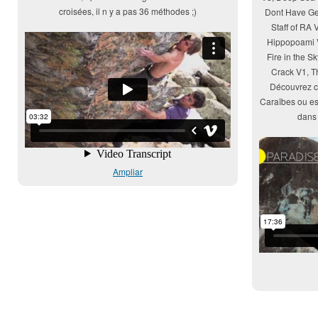
croisées, il n y a pas 36 méthodes ;)
Dont Have Ge
Staff of RA 
Hippopoami V
Fire in the S
Crack V1, T
Découvrez c
Caraïbes ou e
dans 
Ampliar