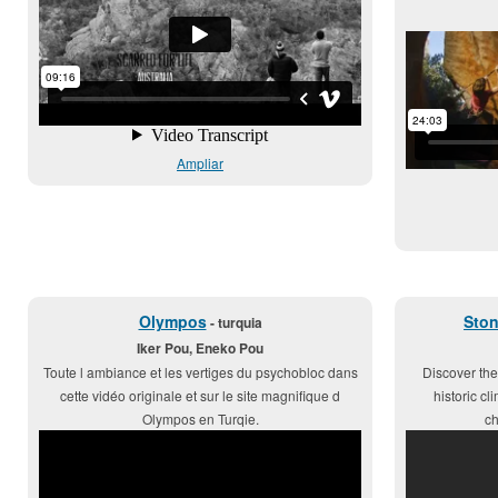
Ampliar
Olympos
Ston
- turquia
Iker Pou, Eneko Pou
Toute l ambiance et les vertiges du psychobloc dans
Discover the
cette vidéo originale et sur le site magnifique d
historic c
Olympos en Turqie.
ch