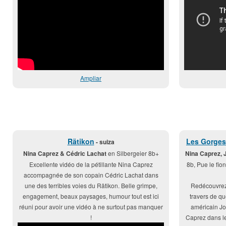
Ampliar
Rätikon
Les Gorges
- suiza
Nina Caprez & Cédric Lachat
en Silbergeier 8b+
Nina Caprez, 
Excellente vidéo de la pétillante Nina Caprez
8b, Pue le fio
accompagnée de son copain Cédric Lachat dans
une des terribles voies du Rätikon. Belle grimpe,
Redécouvrez
engagement, beaux paysages, humour tout est ici
travers de q
réuni pour avoir une vidéo à ne surtout pas manquer
américain Jo
!
Caprez dans le