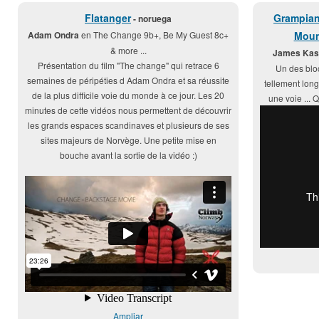
Flatanger
Grampian
- noruega
Adam Ondra
en The Change 9b+, Be My Guest 8c+
Moun
& more ...
James Kas
Présentation du film "The change" qui retrace 6
Un des bloc
semaines de péripéties d Adam Ondra et sa réussite
tellement long
de la plus difficile voie du monde à ce jour. Les 20
une voie ... Q
minutes de cette vidéos nous permettent de découvrir
les grands espaces scandinaves et plusieurs de ses
sites majeurs de Norvège. Une petite mise en
bouche avant la sortie de la vidéo :)
Ampliar