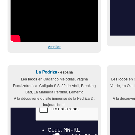
Ampliar
La Pedriza
- espana
Les locos
en Cagando Melodias, Vagina
Les locos
en C
Esquizofrenica, Caligula S.S, 22 de Abril, Breaking
Verde, La Ola, 
Bad, La Mamada Perdida, Lemento
A la découverte du site immense de la Pedriza 2 :
A la découver
toujours bon !