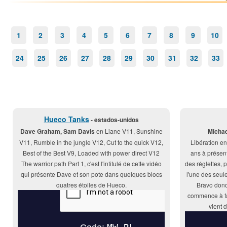
1
2
3
4
5
6
7
8
9
10
24
25
26
27
28
29
30
31
32
33
Hueco Tanks
- estados-unidos
Dave Graham, Sam Davis
en Liane V11, Sunshine
Michae
V11, Rumble in the jungle V12, Cut to the quick V12,
Libération en
Best of the Best V9, Loaded with power direct V12
ans à présent
The warrior path Part 1, c'est l'intitulé de cette vidéo
des réglettes, p
qui présente Dave et son pote dans quelques blocs
l'une des seule
quatres étoiles de Hueco.
Bravo donc 
commence à fai
vient 