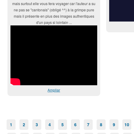
mais surtout elle vous fera voyager car l'auteur a su
ne pas se "cantonais" (obligé ^^) à la grimpe pure
mais il présente en plus des images authentiques
d'un pays si lointain ...
Ampliar
1
2
3
4
5
6
7
8
9
10