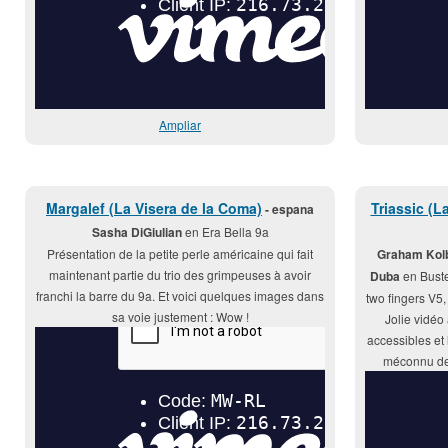
Ampliar
Margalef (La Visera de la Coma)
Triassic (
- espana
Sasha DiGiulian
en Era Bella 9a
Présentation de la petite perle américaine qui fait
Graham Kolb
maintenant partie du trio des grimpeuses à avoir
Duba
en Buste
franchi la barre du 9a. Et voici quelques images dans
two fingers V5
sa voie justement : Wow !
Jolie vidéo
accessibles et 
méconnu de 