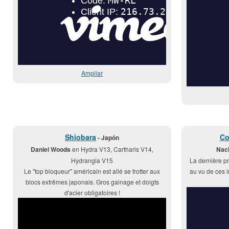
Ampliar
Shiobara
Co
- Japón
Daniel Woods
en Hydra V13, Cartharis V14,
Nac
Hydrangia V15
La dernière pr
Le "top bloqueur" américain est allé se frotter aux
au vu de ces i
blocs extrêmes japonais. Gros gainage et doigts
d'acier obligatoires !