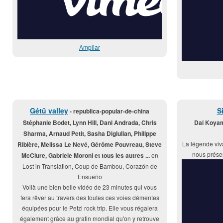
Ampliar
Gétû valley
S
- republica-popular-de-china
Stéphanie Bodet, Lynn Hill, Dani Andrada, Chris
Dai Koya
Sharma, Arnaud Petit, Sasha Digiulian, Philippe
La légende vi
Ribière, Melissa Le Nevé, Gérôme Pouvreau, Steve
nous prése
McClure, Gabriele Moroni et tous les autres ...
en
Lost in Translation, Coup de Bambou, Corazón de
Ensueño
Voilà une bien belle vidéo de 23 minutes qui vous
fera rêver au travers des toutes ces voies démentes
équipées pour le Petzl rock trip. Elle vous régalera
également grâce au gratin mondial qu'on y retrouve