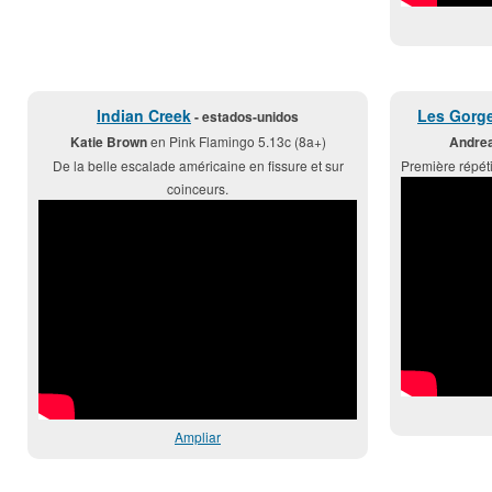
Indian Creek
Les Gorge
- estados-unidos
Katie Brown
en Pink Flamingo 5.13c (8a+)
Andre
De la belle escalade américaine en fissure et sur
Première répéti
coinceurs.
Ampliar