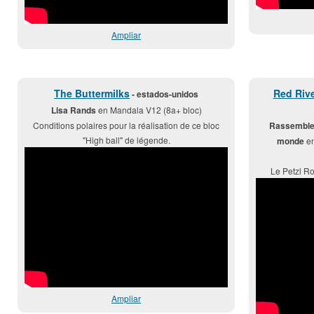
Ampliar
The Buttermilks
Red Rive
- estados-unidos
Lisa Rands
en Mandala V12 (8a+ bloc)
Conditions polaires pour la réalisation de ce bloc
Rassemblem
"High ball" de légende.
monde
en
Le Petzl Ro
Ampliar