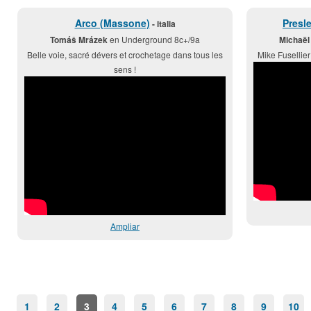
Arco (Massone)
Presle
- italia
Tomáš Mrázek
en Underground 8c+/9a
Michaël 
Belle voie, sacré dévers et crochetage dans tous les
Mike Fusellier
sens !
Ampliar
1
2
3
4
5
6
7
8
9
10