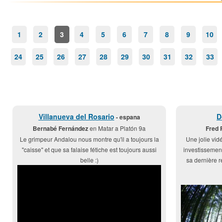
1
2
3
4
5
6
7
8
9
10
24
25
26
27
28
29
30
31
32
33
Villanueva del Rosario
D
- espana
Bernabé Fernández
en Matar a Platón 9a
Fred 
Le grimpeur Andalou nous montre qu'il a toujours la
Une jolie vid
"caisse" et que sa falaise fétiche est toujours aussi
investissement
belle :)
sa dernière 