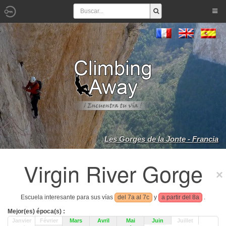
Les Gorges de la Jonte - Francia
Virgin River Gorge
Escuela interesante para sus vías
del 7a al 7c
y
a partir del 8a
.
Mejor(es) época(s) :
Janvier
Février
Mars
Avril
Mai
Juin
Juillet