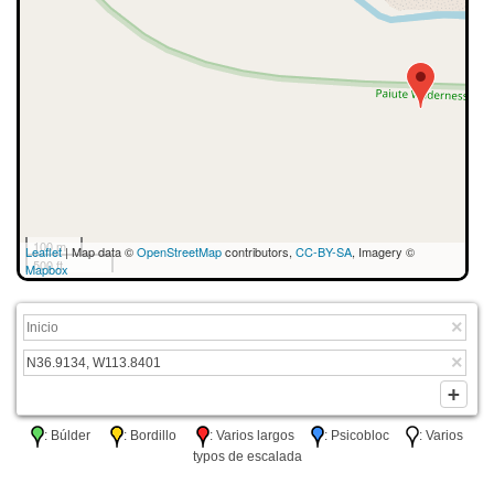
100 m
Leaflet
| Map data ©
OpenStreetMap
contributors,
CC-BY-SA
, Imagery ©
500 ft
Mapbox
: Búlder
: Bordillo
: Varios largos
: Psicobloc
: Varios
typos de escalada