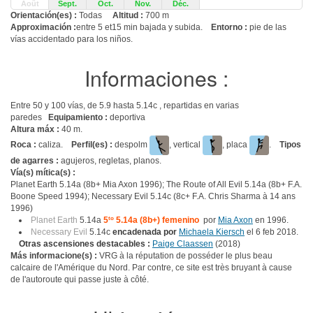
Août
Sept.
Oct.
Nov.
Déc.
Orientación(es) :
Todas
Altitud :
700 m
Approximación :
entre 5 et15 min bajada y subida.
Entorno :
pie de las
vías accidentado para los niños.
Informaciones :
Entre 50 y 100 vías, de 5.9 hasta 5.14c , repartidas en varias
paredes
Equipamiento :
deportiva
Altura máx :
40 m.
Roca :
caliza.
Perfil(es) :
despolm
, vertical
, placa
.
Tipos
de agarres :
agujeros, regletas, planos.
Vía(s) mítica(s) :
Planet Earth 5.14a (8b+ Mia Axon 1996); The Route of All Evil 5.14a (8b+ F.A.
Boone Speed 1994); Necessary Evil 5.14c (8c+ F.A. Chris Sharma à 14 ans
1996)
Planet Earth
5.14a
5
to
5.14a (8b+) femenino
por
Mia Axon
en 1996.
Necessary Evil
5.14c
encadenada por
Michaela Kiersch
el 6 feb 2018.
Otras ascensiones destacables :
Paige Claassen
(2018)
Más informacione(s) :
VRG à la réputation de posséder le plus beau
calcaire de l'Amérique du Nord. Par contre, ce site est très bruyant à cause
de l'autoroute qui passe juste à côté.