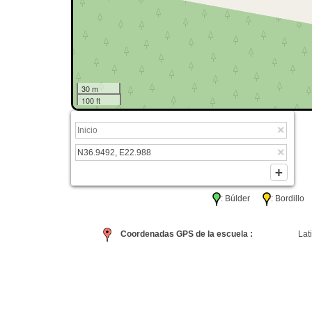
30 m
100 ft
: Búlder
: Bordil
Coordenadas GPS de la escuela :
Lati