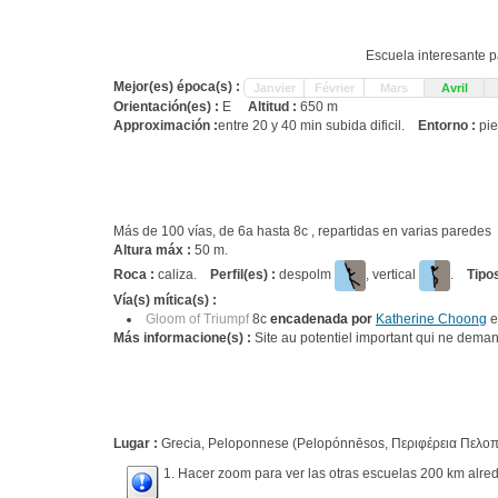
Escuela interesante p
Mejor(es) época(s) :
Janvier
Février
Mars
Avril
Orientación(es) :
E
Altitud :
650 m
Approximación :
entre 20 y 40 min subida dificil.
Entorno :
pie
Más de 100 vías, de 6a hasta 8c , repartidas en varias parede
Altura máx :
50 m.
Roca :
caliza.
Perfil(es) :
despolm
, vertical
.
Tipo
Vía(s) mítica(s) :
Gloom of Triumpf
8c
encadenada por
Katherine Choong
e
Más informacione(s) :
Site au potentiel important qui ne deman
Lugar :
Grecia, Peloponnese (Pelopónnēsos, Περιφέρεια Πελοπο
1. Hacer zoom para ver las otras escuelas 200 km alred