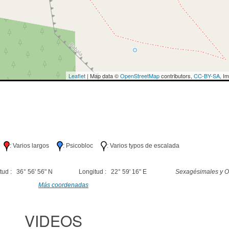
Leaflet
| Map data ©
OpenStreetMap
contributors,
CC-BY-SA
, I
lo
: Varios largos
: Psicobloc
: Varios typos de escalada
tud : 36° 56' 56" N
Longitud : 22° 59' 16" E
Sexagésimales y O
Más coordenadas
VIDEOS