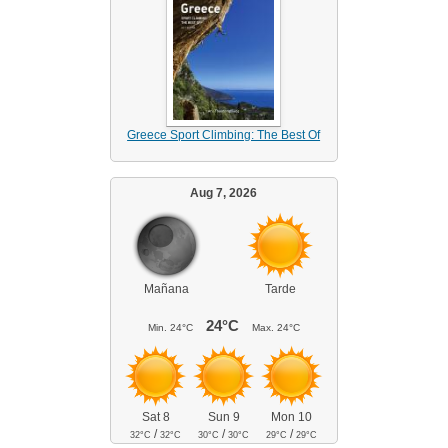
Greece Sport Climbing: The Best Of
Aug 7, 2026
Mañana
Tarde
24°C
Min.
24°C
Max.
24°C
Sat 8
Sun 9
Mon 10
/
/
/
32°C
32°C
30°C
30°C
29°C
29°C