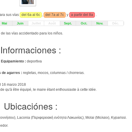
ara sus vías
del 6a al 6c
,
del 7a al 7c
y
a partir del 8a
.
Mai
Juin
Juillet
Août
Sept.
Oct.
Nov.
Déc.
 de las vías accidentado para los niños.
Informaciones :
s
Equipamiento :
deportiva
s de agarres :
regletas, mocos, columnas / chorreras.
l 16 marzo 2018
de qu'à être équipé, le maire étant enthousiaste à cette idée.
Ubicaciónes :
ννήσου), Laconia (Περιφερειακή ενότητα Λακωνίας), Molai (Mολαοι), Kyparissi.
edor.