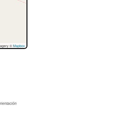
magery ©
Mapbox
rientación