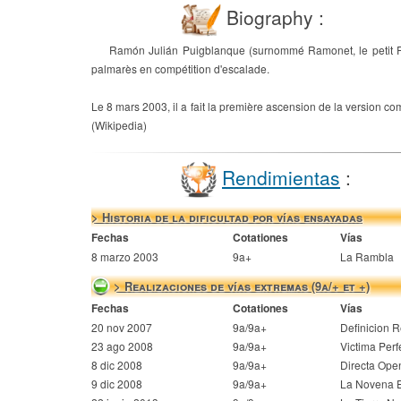
Biography :
Ramón Julián Puigblanque (surnommé Ramonet, le petit Ram
palmarès en compétition d'escalade.
Le 8 mars 2003, il a fait la première ascension de la version co
(Wikipedia)
Rendimientas
:
> Historia de la dificultad por vías ensayadas
Fechas
Cotationes
Vías
8 marzo 2003
9a+
La Rambla
> Realizaciones de vías extremas (9a/+ et +)
Fechas
Cotationes
Vías
20 nov 2007
9a/9a+
Definicion 
23 ago 2008
9a/9a+
Victima Perf
8 dic 2008
9a/9a+
Directa Ope
9 dic 2008
9a/9a+
La Novena 