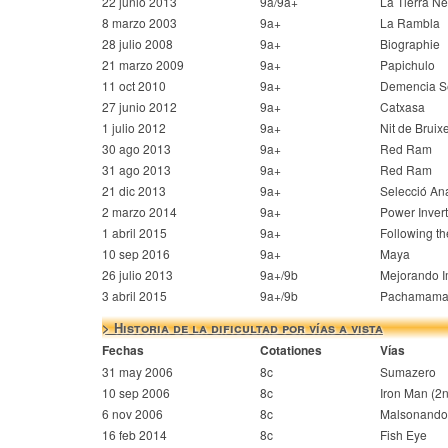
22 junio 2013
9a/9a+
La Tierra N
8 marzo 2003
9a+
La Rambla
28 julio 2008
9a+
Biographie
21 marzo 2009
9a+
Papichulo
11 oct 2010
9a+
Demencia S
27 junio 2012
9a+
Catxasa
1 julio 2012
9a+
Nit de Bruix
30 ago 2013
9a+
Red Ram
31 ago 2013
9a+
Red Ram
21 dic 2013
9a+
Selecció An
2 marzo 2014
9a+
Power Invert
1 abril 2015
9a+
Following t
10 sep 2016
9a+
Maya
26 julio 2013
9a+/9b
Mejorando 
3 abril 2015
9a+/9b
Pachamam
> Historia de la dificultad por vías a vista
Fechas
Cotationes
Vías
31 may 2006
8c
Sumazero
10 sep 2006
8c
Iron Man (2n
6 nov 2006
8c
Malsonando
16 feb 2014
8c
Fish Eye