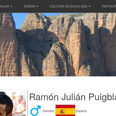
IAJAR
SOÑAR
CULTURA DE ESCALADA
PARTICI
Ramón Julián Puigbl
Hombre
España