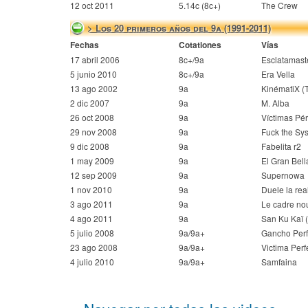
12 oct 2011
5.14c (8c+)
The Crew
> Los 20 primeros años del 9a (1991-2011)
Fechas
Cotationes
Vías
17 abril 2006
8c+/9a
Esclatamast
5 junio 2010
8c+/9a
Era Vella
13 ago 2002
9a
KinématiX (
2 dic 2007
9a
M. Alba
26 oct 2008
9a
Víctimas Pé
29 nov 2008
9a
Fuck the Sy
9 dic 2008
9a
Fabelita r2
1 may 2009
9a
El Gran Bel
12 sep 2009
9a
Supernowa
1 nov 2010
9a
Duele la rea
3 ago 2011
9a
Le cadre nou
4 ago 2011
9a
San Ku Kaï (
5 julio 2008
9a/9a+
Gancho Perf
23 ago 2008
9a/9a+
Victima Perf
4 julio 2010
9a/9a+
Samfaina