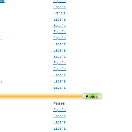
oma)
España
España
Francia
España
España
España
)
España
España
España
España
España
España
España
a)
España
España
5 vías
Países
España
España
España
España