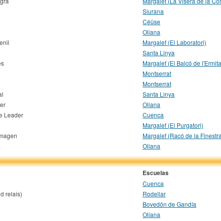
egra
Margalef (La Visera de la C
Siurana
Céüse
Oliana
enil
Margalef (El Laboratori)
Santa Linya
es
Margalef (El Balcó de l'Ermita
Montserrat
Montserrat
al
Santa Linya
er
Oliana
he Leader
Cuenca
Margalef (El Purgatori)
Imagen
Margalef (Racó de la Finestr
a
Oliana
Escuelas
Cuenca
d relais)
Rodellar
Bovedón de Gandía
Oliana