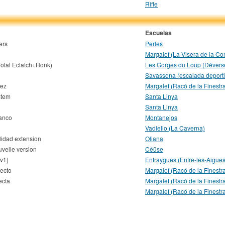
Rifle
Escuelas
ers
Perles
Margalef (La Visera de la C
Total Eclatch+Honk)
Les Gorges du Loup (Dévers
Savassona (escalada deporti
rez
Margalef (Racó de la Finestr
stem
Santa Linya
Santa Linya
lanco
Montanejos
Vadiello (La Caverna)
lidad extension
Oliana
velle version
Céüse
v1)
Entraygues (Entre-les-Aigues
ecto
Margalef (Racó de la Finestr
ecta
Margalef (Racó de la Finestr
Margalef (Racó de la Finestr