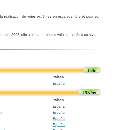
 réalisation de voies extrêmes en escalade libre et pour son
artir de 2006, elle a été la deuxième voie confirmée à ce niveau.
1 vía
Países
España
19 vías
Países
España
a)
España
España
España