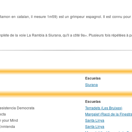
on en catalan, il mesure 1m59) est un grimpeur espagnol. Il est connu pour la
mplète de la voie La Rambla à Siurana, qu'il a côté 9a+. Plusieurs fois répétées à p
Escuelas
Siurana
Escuelas
Resistencia Democrata
Terradets (Les Bruixes)
ecta
Margalef (Racó de la Finestr
n your Mind
Santa Linya
Enmienda
Santa Linya