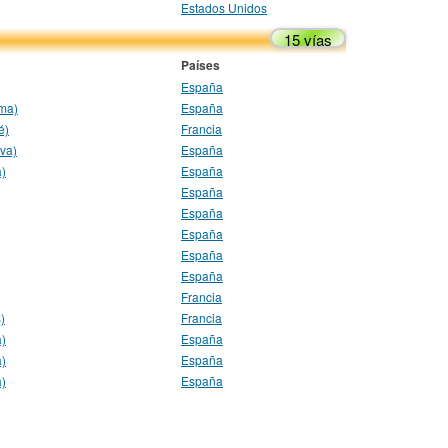
Estados Unidos
15 vías
Países
España
oma)
España
é)
Francia
va)
España
a)
España
España
España
España
España
España
Francia
)
Francia
a)
España
a)
España
a)
España