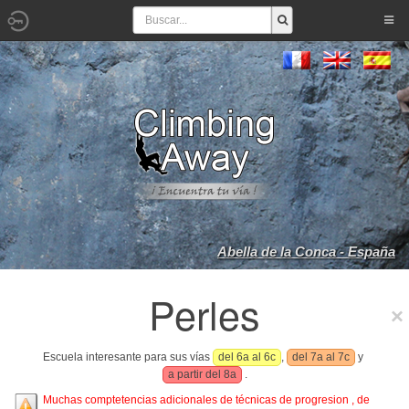
Abella de la Conca - España
Perles
Escuela interesante para sus vías
del 6a al 6c
,
del 7a al 7c
y
a partir del 8a
.
Muchas comptetencias adicionales de técnicas de progresion , de