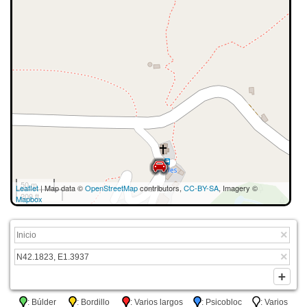
50 m
Leaflet
| Map data ©
OpenStreetMap
contributors,
CC-BY-SA
, Imagery ©
200 ft
Mapbox
: Búlder
: Bordillo
: Varios largos
: Psicobloc
: Varios