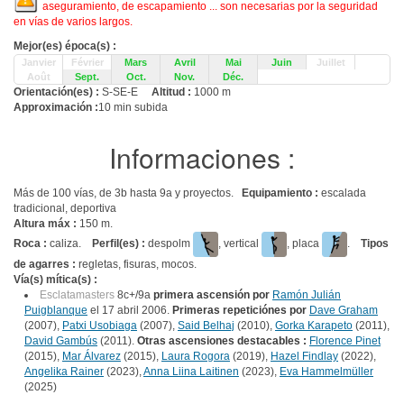
aseguramiento, de escapamiento ... son necesarias por la seguridad
en vías de varios largos.
Mejor(es) época(s) :
Janvier
Février
Mars
Avril
Mai
Juin
Juillet
Août
Sept.
Oct.
Nov.
Déc.
Orientación(es) :
S-SE-E
Altitud :
1000 m
Approximación :
10 min subida
Informaciones :
Más de 100 vías, de 3b hasta 9a y proyectos.
Equipamiento :
escalada
tradicional, deportiva
Altura máx :
150 m.
Roca :
caliza.
Perfil(es) :
despolm
, vertical
, placa
.
Tipos
de agarres :
regletas, fisuras, mocos.
Vía(s) mítica(s) :
Esclatamasters
8c+/9a
primera ascensión por
Ramón Julián
Puigblanque
el 17 abril 2006.
Primeras repeticiónes por
Dave Graham
(2007),
Patxi Usobiaga
(2007),
Said Belhaj
(2010),
Gorka Karapeto
(2011),
David Gambús
(2011).
Otras ascensiones destacables :
Florence Pinet
(2015),
Mar Álvarez
(2015),
Laura Rogora
(2019),
Hazel Findlay
(2022),
Angelika Rainer
(2023),
Anna Liina Laitinen
(2023),
Eva Hammelmüller
(2025)