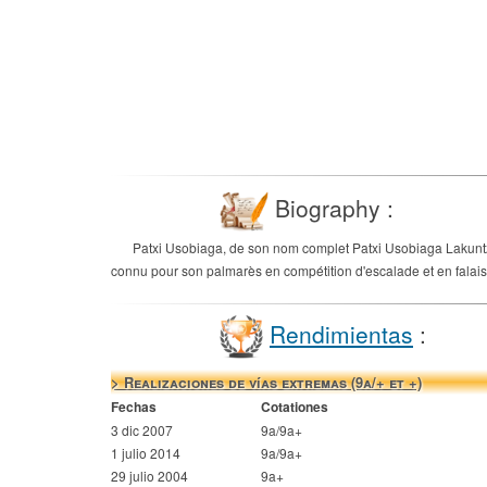
Biography :
Patxi Usobiaga, de son nom complet Patxi Usobiaga Lakuntza,
connu pour son palmarès en compétition d'escalade et en falaise
Rendimientas
:
> Realizaciones de vías extremas (9a/+ et +)
Fechas
Cotationes
3 dic 2007
9a/9a+
1 julio 2014
9a/9a+
29 julio 2004
9a+