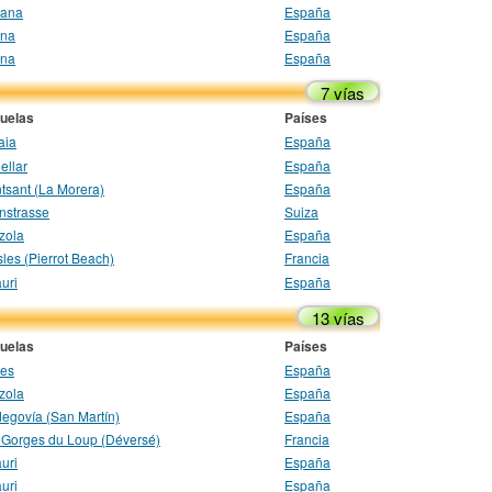
rana
España
ana
España
ana
España
7 vías
uelas
Países
aia
España
ellar
España
tsant (La Morera)
España
nstrasse
Suiza
zola
España
les (Pierrot Beach)
Francia
uri
España
13 vías
uelas
Países
les
España
zola
España
degovía (San Martín)
España
 Gorges du Loup (Déversé)
Francia
uri
España
uri
España