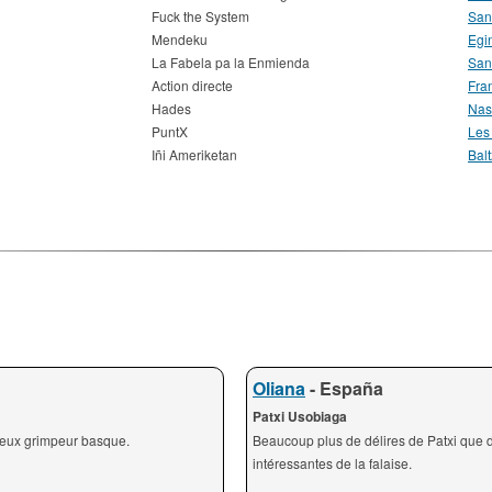
Fuck the System
San
Mendeku
Egi
La Fabela pa la Enmienda
San
Action directe
Fra
Hades
Nas
PuntX
Les
Iñi Ameriketan
Balt
Oliana
- España
Patxi Usobiaga
tueux grimpeur basque.
Beaucoup plus de délires de Patxi que
intéressantes de la falaise.