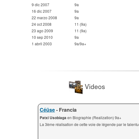
9 dic 2007
9a
16 dic 2007
9a
22 marzo 2008
9a
24 oct 2008
11 (9a)
23 ago 2009
11 (9a)
10 sep 2010
9a
1 abril 2003
9a/9a+
Videos
Céüse
- Francia
Patxi Usobiaga
en Biographie (Realization) 9a+
La 3ème réalisation de cette voie de légende par le talen