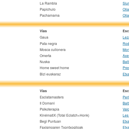
La Rambla
Siu
Papichulo
Oli
Pachamama
Oli
Vías
Esc
Gaua
Lez
Pata negra
Rod
Mosca cullonera
Mon
Omerta
Axe
Nuska
Balt
Home sweet home
Pres
Bizi euskaraz
Etxa
Vías
Esc
Esclatamasters
Per
Il Domani
Balt
Psikoterapia
Val
KinématiX (Total Eclatch+Honk)
Les
Begi Puntuan
Etxa
Faxismoaren Txontxogiloak
Etxa