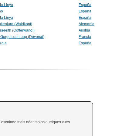
ta Linya
España
no
España
ta Linya
España
nkenjura (Waldkopf)
Alemania
sereith (Götterwandl)
Austria
 Gorges du Loup (Déversé)
Francia
zola
España
 d'escalade mais néanmoins quelques vues