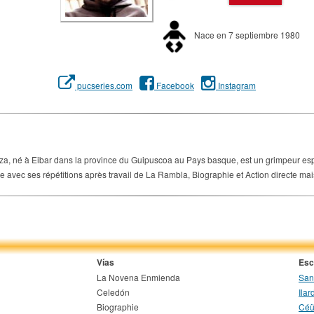
Nace en 7 septiembre 1980
pucseries.com
Facebook
Instagram
 né à Eibar dans la province du Guipuscoa au Pays basque, est un grimpeur espagno
 avec ses répétitions après travail de La Rambla, Biographie et Action directe mais
Vías
Esc
La Novena Enmienda
San
Celedón
Ilar
Biographie
Céü