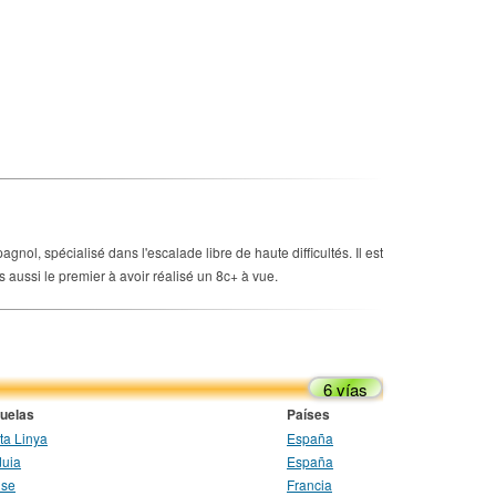
l, spécialisé dans l'escalade libre de haute difficultés. Il est
 aussi le premier à avoir réalisé un 8c+ à vue.
6 vías
uelas
Países
ta Linya
España
duia
España
se
Francia