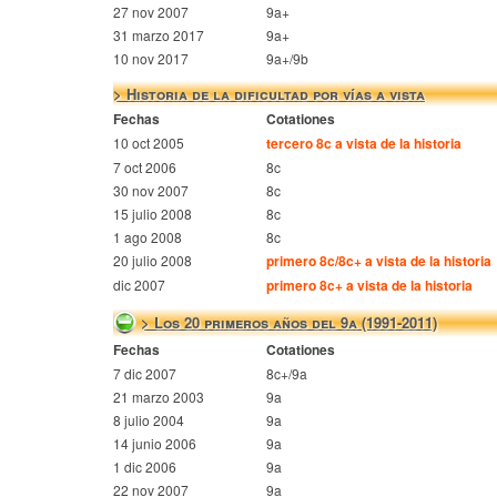
27 nov 2007
9a+
31 marzo 2017
9a+
10 nov 2017
9a+/9b
> Historia de la dificultad por vías a vista
Fechas
Cotationes
10 oct 2005
tercero 8c a vista de la historia
7 oct 2006
8c
30 nov 2007
8c
15 julio 2008
8c
1 ago 2008
8c
20 julio 2008
primero 8c/8c+ a vista de la historia
dic 2007
primero 8c+ a vista de la historia
> Los 20 primeros años del 9a (1991-2011)
Fechas
Cotationes
7 dic 2007
8c+/9a
21 marzo 2003
9a
8 julio 2004
9a
14 junio 2006
9a
1 dic 2006
9a
22 nov 2007
9a