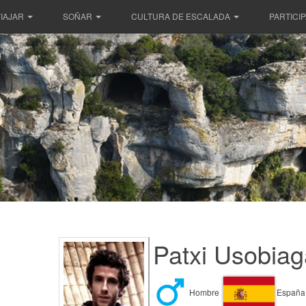
IAJAR
SOÑAR
CULTURA DE ESCALADA
PARTICI
Patxi Usobiag
Hombre
España