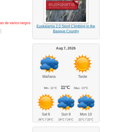
as de varios largos.
Euskalarria 2.0 Sport Climbing in the
Basque Country
Aug 7, 2026
Mañana
Tarde
11°C
Min.
11°C
Max.
13°C
Sat 8
Sun 9
Mon 10
/
/
/
26°C
26°C
24°C
24°C
22°C
22°C