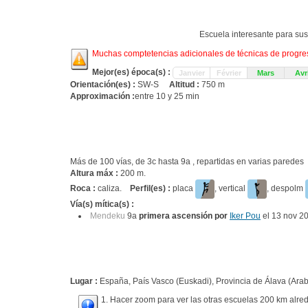
Escuela interesante para su
Muchas comptetencias adicionales de técnicas de progresi
Mejor(es) época(s) :
Janvier
Février
Mars
Avri
Orientación(es) :
SW-S
Altitud :
750 m
Approximación :
entre 10 y 25 min
Más de 100 vías, de 3c hasta 9a , repartidas en varias parede
Altura máx :
200 m.
Roca :
caliza.
Perfil(es) :
placa
, vertical
, despolm
Vía(s) mítica(s) :
Mendeku
9a
primera ascensión por
Iker Pou
el 13 nov 2
Lugar :
España, País Vasco (Euskadi), Provincia de Álava (Araba)
1. Hacer zoom para ver las otras escuelas 200 km alred