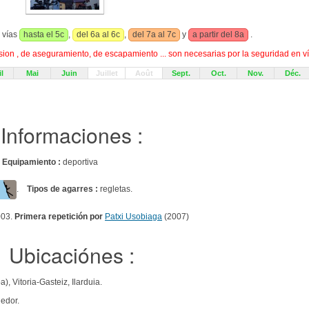
s vías
hasta el 5c
,
del 6a al 6c
,
del 7a al 7c
y
a partir del 8a
.
on , de aseguramiento, de escapamiento ... son necesarias por la seguridad en ví
l
Mai
Juin
Juillet
Août
Sept.
Oct.
Nov.
Déc.
Informaciones :
s
Equipamiento :
deportiva
.
Tipos de agarres :
regletas.
003.
Primera repetición por
Patxi Usobiaga
(2007)
Ubicaciónes :
, Vitoria-Gasteiz, Ilarduia.
edor.