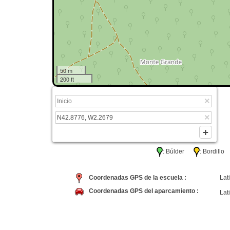
50 m
200 ft
: Búlder
: Bordil
Coordenadas GPS de la escuela :
Lati
Coordenadas GPS del aparcamiento :
Lati