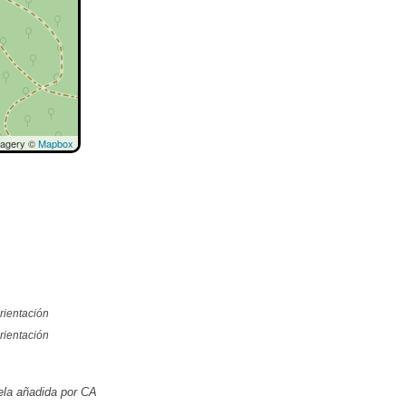
magery ©
Mapbox
rientación
rientación
la añadida por CA