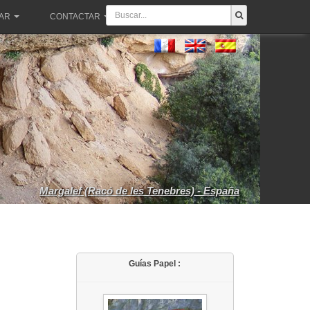
PAR
CONTACTAR
Margalef (Racó de les Tenebres) - España
Guías Papel :