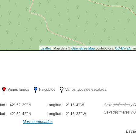
Leaflet
| Map data ©
OpenStreetMap
contributors,
CC-BY-SA
, I
lo
: Varios largos
: Psicobloc
: Varios typos de escalada
tud : 42° 52' 39" N
Longitud : 2° 16' 4" W
Sexagésimales y O
Sexagésimales y O
tud : 42° 52' 42" N
Longitud : 2° 16' 33" W
Más coordenadas
Escue