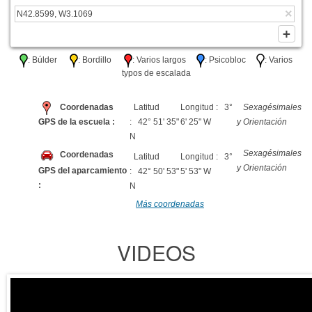
: Búlder
: Bordillo
: Varios largos
: Psicobloc
: Varios
typos de escalada
Coordenadas
Latitud
Longitud : 3°
Sexagésimales
GPS de la escuela :
: 42° 51' 35"
6' 25" W
y Orientación
N
Sexagésimales
Coordenadas
Latitud
Longitud : 3°
y Orientación
GPS del aparcamiento
: 42° 50' 53"
5' 53" W
:
N
Más coordenadas
VIDEOS