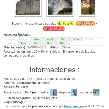
Escuela interesante para sus vías
del 6a al 6c
,
del 7a al 7c
y
a partir del 8a
.
Mejor(es) época(s) :
Janvier
Février
Mars
Avril
Mai
Juin
Juillet
Août
Sept.
Oct.
Nov.
Déc.
Orientación(es) :
W-SW-S-SE-E
Altitud :
650 m
Approximación :
entre 20 y 30 min subida.
Entorno :
pie de las vías
cómodo para los niños.
Informaciones :
Más de 200 vías, de 5c hasta 9a , repartidas en varias
paredes
Equipamiento :
deportiva
Altura máx :
80 m.
Roca :
caliza.
Perfil(es) :
vertical
, despolm
, desplome
.
Tipos de agarres :
agujeros, regletas.
Vía(s) mítica(s) :
Psikoterapia
9a
primera ascensión por
Patxi Usobiaga
el 8 julio 2004.