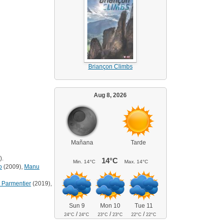
Briançon Climbs
Aug 8, 2026
Mañana
Tarde
).
14°C
Min.
14°C
Max.
14°C
o
(2009),
Manu
 Parmentier
(2019),
Sun 9
Mon 10
Tue 11
/
/
/
24°C
24°C
23°C
23°C
22°C
22°C