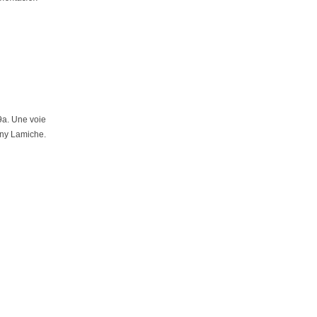
9a. Une voie
ony Lamiche.