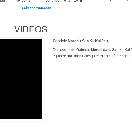
tud : 44° 49' 50" N
Longitud : 6° 24' 10" E
Más coordenadas
VIDEOS
Gabriele Moroni ( San Ku Kai 9a )
Des essais de Gabriele Moroni dans San Ku Kai 
équipée par Yann Ghesquier et enchaînée par T