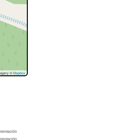
magery ©
Mapbox
rientación
rientación