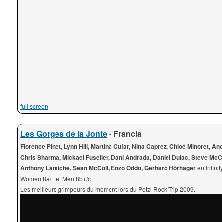
full screen
Les Gorges de la Jonte
- Francia
Florence Pinet, Lynn Hill, Martina Cufar, Nina Caprez, Chloé Minoret, A
Chris Sharma, Mickael Fuselier, Dani Andrada, Daniel Dulac, Steve McC
Anthony Lamiche, Sean McColl, Enzo Oddo, Gerhard Hörhager
en Infinit
Women 8a/+ et Men 8b+/c
Les meilleurs grimpeurs du moment lors du Petzl Rock Trip 2009.