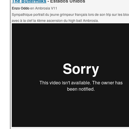
The Buttermilks
- Estados Unidos
Enzo Oddo
en Ambrosia V11
Sympathique portrait du jeune grimpeur français lors de son trip sur les bl
avec à la clef la 4ème ascension du high ball Ambrosia.