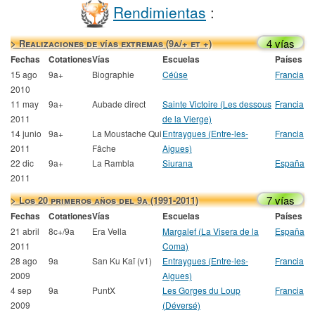
Rendimientas
:
4 vías
> Realizaciones de vías extremas (9a/+ et +)
Fechas
Cotationes
Vías
Escuelas
Países
15 ago
9a+
Biographie
Céüse
Francia
2010
11 may
9a+
Aubade direct
Sainte Victoire (Les dessous
Francia
2011
de la Vierge)
14 junio
9a+
La Moustache Qui
Entraygues (Entre-les-
Francia
2011
Fâche
Aigues)
22 dic
9a+
La Rambla
Siurana
España
2011
7 vías
> Los 20 primeros años del 9a (1991-2011)
Fechas
Cotationes
Vías
Escuelas
Países
21 abril
8c+/9a
Era Vella
Margalef (La Visera de la
España
2011
Coma)
28 ago
9a
San Ku Kaï (v1)
Entraygues (Entre-les-
Francia
2009
Aigues)
4 sep
9a
PuntX
Les Gorges du Loup
Francia
2009
(Déversé)