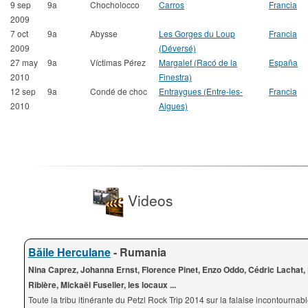
9 sep
9a
Chocholocco
Carros
Francia
2009
7 oct
9a
Abysse
Les Gorges du Loup
Francia
2009
(Déversé)
27 may
9a
Víctimas Pérez
Margalef (Racó de la
España
2010
Finestra)
12 sep
9a
Condé de choc
Entraygues (Entre-les-
Francia
2010
Aigues)
Videos
Băile Herculane
- Rumania
Nina Caprez, Johanna Ernst, Florence Pinet, Enzo Oddo, Cédric Lachat, 
Ribière, Mickaël Fuselier, les locaux ...
Toute la tribu itinérante du Petzl Rock Trip 2014 sur la falaise incontournab