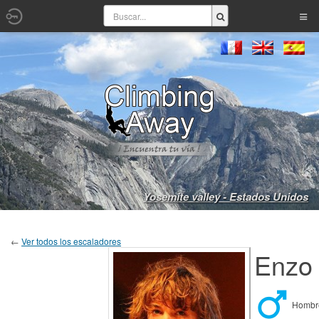
Yosemite valley - Estados Unidos
←
Ver todos los escaladores
Enzo
Homb