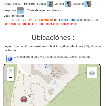
Roca :
caliza.
Perfil(es) :
placa
, vertical
, despolm
,
desplome
.
Tipos de agarres :
fisuras.
Vía(s) mítica(s) :
La Haine
7c+
2
do
7c+ del mondo
por
Patrick Berhault
en marzo 1981
Les secteurs Paroi du Fort, Big Ben et Jacob sont interdits.
Ubicaciónes :
Lugar :
Francia, Provence-Alpes-Côte d'Azur, Alpes-Maritimes (06), Monaco,
La Turbie.
1. Hacer zoom para ver las otras escuelas 200 km alrededor.
+
−