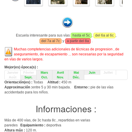
Escuela interesante para sus vías
hasta el 5c
,
del 6a al 6c
,
del 7a al 7c
y
a partir del 8a
.
Muchas comptetencias adicionales de técnicas de progresion , de
aseguramiento, de escapamiento ... son necesarias por la seguridad
en vías de varios largos.
Mejor(es) época(s) :
Janvier
Février
Mars
Avril
Mai
Juin
Juillet
Août
Sept.
Oct.
Nov.
Déc.
Orientación(es) :
Todas
Altitud :
450 m
Approximación :
entre 5 y 30 min bajada.
Entorno :
pie de las vías
accidentado para los niños.
Informaciones :
Más de 400 vías, de 3c hasta 8c , repartidas en varias
paredes
Equipamiento :
deportiva
Altura máx :
120 m.