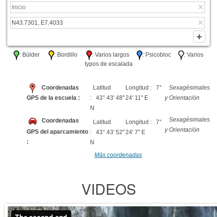
: Búlder
: Bordillo
: Varios largos
: Psicobloc
: Varios
typos de escalada
Coordenadas
Latitud
Longitud : 7°
Sexagésimales
GPS de la escuela :
: 43° 43' 48"
24' 11" E
y Orientación
N
Sexagésimales
Coordenadas
Latitud
Longitud : 7°
y Orientación
GPS del aparcamiento
: 43° 43' 52"
24' 7" E
:
N
Más coordenadas
VIDEOS