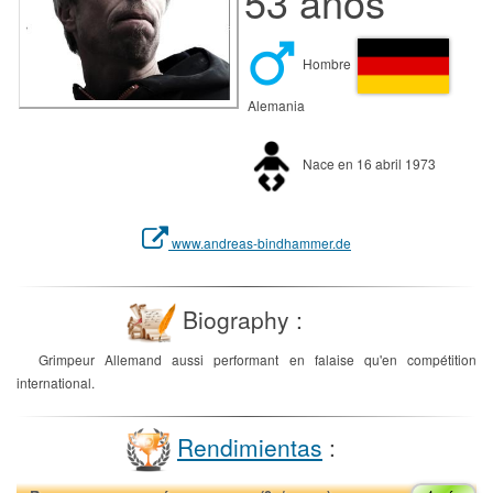
53 años
Hombre
Alemania
Nace en 16 abril 1973
www.andreas-bindhammer.de
Biography :
Grimpeur Allemand aussi performant en falaise qu'en compétition
international.
Rendimientas
: