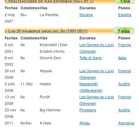
1 vía
> Realizaciones de vías extremas (9a/+ et +)
Fechas
Cotationes
Vías
Escuelas
Países
2 may
9a+
La Rambla
Siurana
España
2007
7 vías
> Los 20 primeros años del 9a (1991-2011)
Fechas
Cotationes
Vías
Escuelas
Países
6 oct
9a
KinématiX (Total
Les Gorges du Loup
Francia
2001
Eclatch+Honk)
(Déversé)
8 oct
9a
Ground Zero
Tetto di Sarre
Italia
2002
26 oct
9a
Abysse
Les Gorges du Loup
Francia
2006
(Déversé)
5 julio
11 (9a)
Hades
Nassereith
Austria
2008
(Götterwandl)
13 oct
9a
PuntX
Les Gorges du Loup
Francia
2008
(Déversé)
23 nov
9a
Big Hammer
Pinswang
Austria
2008
2011
9a/9a+
X Hale
Allgäu
Alemania