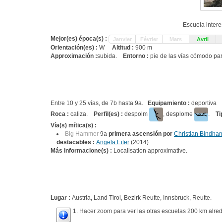
Escuela inter
Mejor(es) época(s) :
Janvier
Février
Mars
Avril
Orientación(es) :
W
Altitud :
900 m
Approximación :
subida.
Entorno :
pie de las vías cómodo par
Entre 10 y 25 vías, de 7b hasta 9a.
Equipamiento :
deportiva
Roca :
caliza.
Perfil(es) :
despolm
, desplome
.
Ti
Vía(s) mítica(s) :
Big Hammer
9a
primera ascensión por
Christian Bindh
destacables :
Angela Eiter
(2014)
Más informacione(s) :
Localisation approximative.
Lugar :
Austria, Land Tirol, Bezirk Reutte, Innsbruck, Reutte.
1. Hacer zoom para ver las otras escuelas 200 km alred