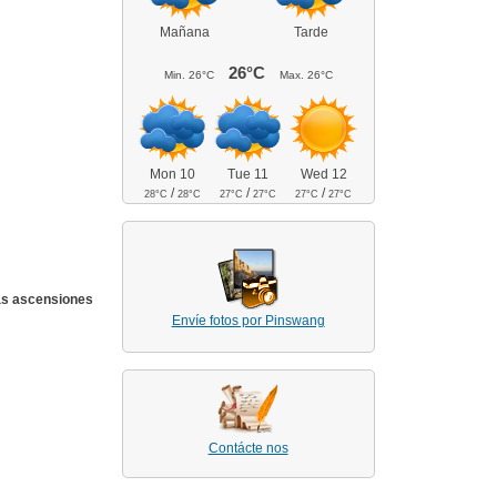
Mañana
Tarde
26°C
Min.
26°C
Max.
26°C
Mon 10
Tue 11
Wed 12
/
/
/
28°C
28°C
27°C
27°C
27°C
27°C
as ascensiones
Envíe fotos por Pinswang
Contácte nos