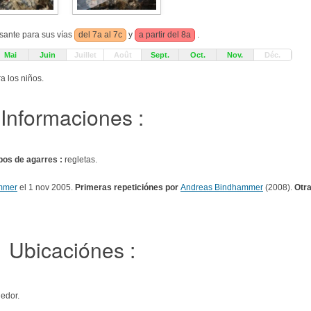
esante para sus vías
del 7a al 7c
y
a partir del 8a
.
Mai
Juin
Juillet
Août
Sept.
Oct.
Nov.
Déc.
a los niños.
Informaciones :
pos de agarres :
regletas.
ammer
el 1 nov 2005.
Primeras repeticiónes por
Andreas Bindhammer
(2008).
Otr
Ubicaciónes :
edor.