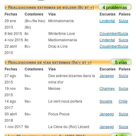
4 problemas
> Realizaciones extremas de búlder (8c et +)
Fechas
Cotationes
Vías
Escuelas
Países
29 ene
(8c+/9a trav)
Minimalomania
Lindental
Suiza
2013
(8c)
8 feb 2015
8c
Wintertime Love
Cousimbert
Suiza
4 nov 2015
8c
Mediomalomania
Lindental
Suiza
22 abril
8c+
Drop a Line
Cousimbert
Suiza
2015
5 vías
> Realizaciones de vías extremas (9a/+ et +)
Fechas
Cotationes
Vías
Escuelas
Países
27 ago
9a+
Des scènes bizarres dans la
Jansegg
Suiza
2015
mine d'or
19 nov
9a+
Meiose
Charmey
Suiza
2015
14 ago
9a+
Le vent nous portera
Socaire
Chile
2017
30 abril
9a+
Focus Pocus
Jansegg
Suiza
2018
1 nov 2017
9b
La Cène du (Roi) Lézard
Jansegg
Suiza