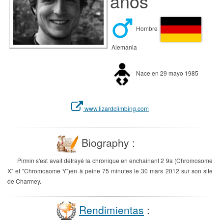
años
Hombre
Alemania
Nace en 29 mayo 1985
www.lizardclimbing.com
Biography :
Pirmin s'est avait défrayé la chronique en enchainant 2 9a (Chromosome
X" et "Chromosome Y")en à peine 75 minutes le 30 mars 2012 sur son site
de Charmey.
Rendimientas
: