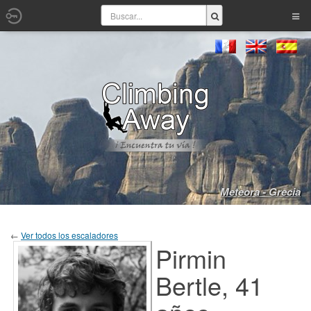
Meteora - Grecia
←
Ver todos los escaladores
Pirmin
Bertle, 41