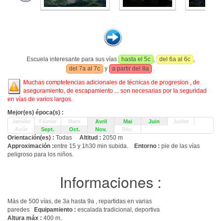
Escuela interesante para sus vías
hasta el 5c
,
del 6a al 6c
,
del 7a al 7c
y
a partir del 8a
.
Muchas comptetencias adicionales de técnicas de progresion , de
aseguramiento, de escapamiento ... son necesarias por la seguridad
en vías de varios largos.
Mejor(es) época(s) :
Janvier
Février
Mars
Avril
Mai
Juin
Juillet
Août
Sept.
Oct.
Nov.
Déc.
Orientación(es) :
Todas
Altitud :
2050 m
Approximación :
entre 15 y 1h30 min subida.
Entorno :
pie de las vías
peligroso para los niños.
Informaciones :
Más de 500 vías, de 3a hasta 9a , repartidas en varias
paredes
Equipamiento :
escalada tradicional, deportiva
Altura máx :
400 m.