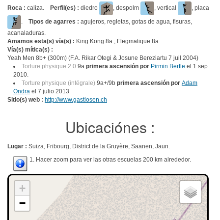
Roca :
caliza.
Perfil(es) :
diedro
, despolm
, vertical
, placa
.
Tipos de agarres :
agujeros, regletas, gotas de agua, fisuras,
acanaladuras.
Amamos esta(s) vía(s) :
King Kong 8a ; Flegmatique 8a
Vía(s) mítica(s) :
Yeah Men 8b+ (300m) (F.A. Rikar Otegi & Josune Bereziartu 7 juil 2004)
Torture physique 2.0
9a
primera ascensión por
Pirmin Bertle
el 1 sep
2010.
Torture physique (intégrale)
9a+/9b
primera ascensión por
Adam
Ondra
el 7 julio 2013
Sitio(s) web :
http://www.gastlosen.ch
Ubicaciónes :
Lugar :
Suiza, Fribourg, District de la Gruyère, Saanen, Jaun.
1. Hacer zoom para ver las otras escuelas 200 km alrededor.
+
−