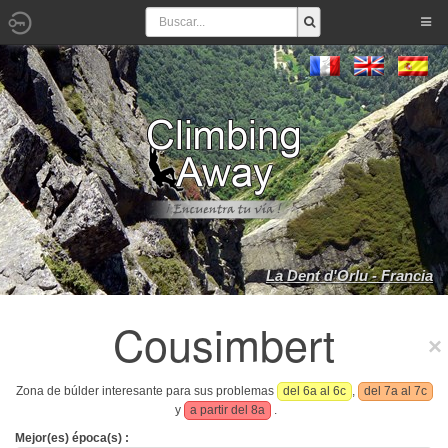
La Dent d'Orlu - Francia
Cousimbert
Zona de búlder interesante para sus problemas
del 6a al 6c
,
del 7a al 7c
y
a partir del 8a
.
Mejor(es) época(s) :