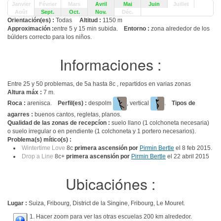
Janvier
Février
Mars
Avril
Mai
Juin
Juillet
Août
Sept.
Oct.
Nov.
Déc.
Orientación(es) :
Todas
Altitud :
1150 m
Approximación :
entre 5 y 15 min subida.
Entorno :
zona alrededor de los
búlders correcto para los niños.
Informaciones :
Entre 25 y 50 problemas, de 5a hasta 8c , repartidos en varias zonas
Altura máx :
7 m.
Roca :
arenisca.
Perfil(es) :
despolm
, vertical
.
Tipos de
agarres :
buenos cantos, regletas, planos.
Qualidad de las zonas de recepcíon :
suelo llano (1 colchoneta necesaria)
o suelo irregular o en pendiente (1 colchoneta y 1 portero necesarios).
Problema(s) mítico(s) :
Wintertime Love
8c
primera ascensión por
Pirmin Bertle
el 8 feb 2015.
Drop a Line
8c+
primera ascensión por
Pirmin Bertle
el 22 abril 2015
Ubicaciónes :
Lugar :
Suiza, Fribourg, District de la Singine, Fribourg, Le Mouret.
1. Hacer zoom para ver las otras escuelas 200 km alrededor.