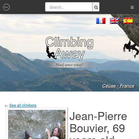
Céüse - France
←
See all climbers
Jean-Pierre
Bouvier, 69