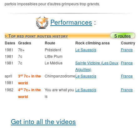
parfois impossibles pour d'autres grimpeurs trop grands.
Performances
:
5 routes
> Top red point routes history
Dates
Grades
Route
Rock climbing area
Country
1981
7b+
Président
Le Saussois
France
1981
7c
Little Plum
1981
7c
Le Médius
Sainte Victoire (Les Deux
France
Aiguilles)
april
3
7c+ in the
Chimpanzodrome
Le Saussois
France
rd
1981
world
1982
4
7c+ in the
You are what you
Le Saussois
France
th
is
world
Get into all the videos