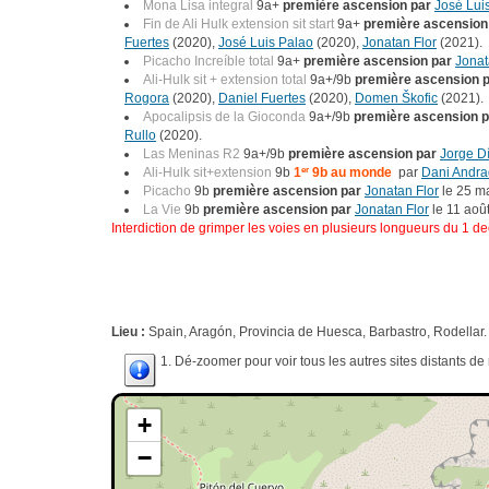
Mona Lisa integral
9a+
première ascension par
José Lui
Fin de Ali Hulk extension sit start
9a+
première ascension
Fuertes
(2020),
José Luis Palao
(2020),
Jonatan Flor
(2021).
Picacho Increíble total
9a+
première ascension par
Jonat
Ali-Hulk sit + extension total
9a+/9b
première ascension 
Rogora
(2020),
Daniel Fuertes
(2020),
Domen Škofic
(2021).
Apocalipsis de la Gioconda
9a+/9b
première ascension p
Rullo
(2020).
Las Meninas R2
9a+/9b
première ascension par
Jorge D
Ali-Hulk sit+extension
9b
1
er
9b au monde
par
Dani Andr
Picacho
9b
première ascension par
Jonatan Flor
le 25 m
La Vie
9b
première ascension par
Jonatan Flor
le 11 aoû
Interdiction de grimper les voies en plusieurs longueurs du 1 dec
Lieu :
Spain, Aragón, Provincia de Huesca, Barbastro, Rodellar.
1. Dé-zoomer pour voir tous les autres sites distants d
+
−