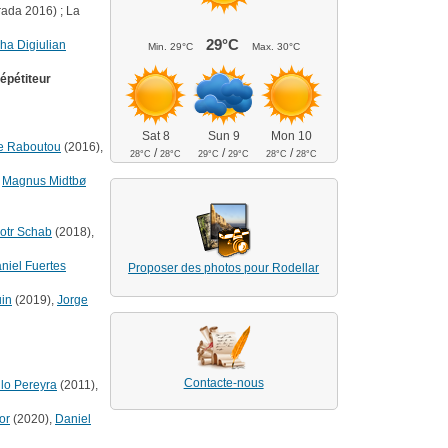
rada 2016) ; La
29°C
ha Digiulian
Min.
29°C
Max.
30°C
épétiteur
Sat 8
Sun 9
Mon 10
e Raboutou
(2016),
/
/
/
28°C
28°C
29°C
29°C
28°C
28°C
,
Magnus Midtbø
iotr Schab
(2018),
niel Fuertes
Proposer des photos pour Rodellar
in
(2019),
Jorge
Contacte-nous
lo Pereyra
(2011),
or
(2020),
Daniel