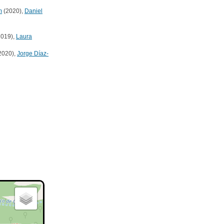
m
(2020),
Daniel
019),
Laura
2020),
Jorge Díaz-