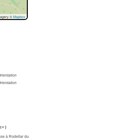
magery ©
Mapbox
e
rientation
rientation
c+ )
sse à Rodellar du