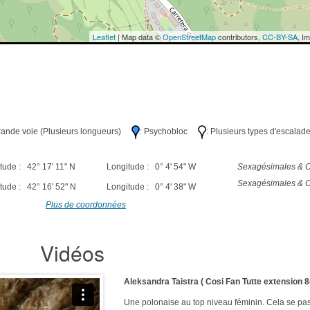
Leaflet
| Map data ©
OpenStreetMap
contributors,
CC-BY-SA
, I
Grande voie (Plusieurs longueurs)
: Psychobloc
: Plusieurs types d'escalad
tude : 42° 17' 11" N
Longitude : 0° 4' 54" W
Sexagésimales & O
Sexagésimales & O
tude : 42° 16' 52" N
Longitude : 0° 4' 38" W
Plus de coordonnées
Vidéos
Aleksandra Taistra ( Cosi Fan Tutte extension 8
Une polonaise au top niveau féminin. Cela se pa