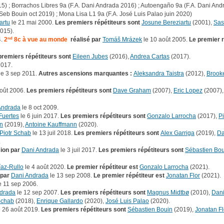
015) ; Borrachos Libres 9a (F.A. Dani Andrada 2016) ; Autoengaño 9a (F.A. Dani And
 Seb Bouin oct 2019) ; Mona Lisa L1 9a (F.A. José Luis Palao juin 2020)
artu
le 21 mai 2000.
Les premiers répétiteurs sont
Josune Bereziartu
(2001),
Sas
015).
4.
2
nd
8c à vue au monde
réalisé par
Tomáš Mrázek
le 10 août 2005.
Le premier r
premiers répétiteurs sont
Eileen Jubes
(2016),
Andrea Cartas
(2017).
2017.
le 3 sep 2011.
Autres ascensions marquantes :
Aleksandra Taistra
(2012),
Brook
août 2006.
Les premiers répétiteurs sont
Dave Graham
(2007),
Eric Lopez
(2007)
Andrada
le 8 oct 2009.
Fuertes
le 6 juin 2017.
Les premiers répétiteurs sont
Gonzalo Larrocha
(2017),
P
n
(2019),
Antoine Kauffmann
(2020).
Piotr Schab
le 13 juil 2018.
Les premiers répétiteurs sont
Alex Garriga
(2019),
Da
.
ion par
Dani Andrada
le 3 juil 2017.
Les premiers répétiteurs sont
Sébastien Bou
íaz-Rullo
le 4 août 2020.
Le premier répétiteur est
Gonzalo Larrocha
(2021).
 par
Dani Andrada
le 13 sep 2008.
Le premier répétiteur est
Jonatan Flor
(2021).
e 11 sep 2006.
drada
le 12 sep 2007.
Les premiers répétiteurs sont
Magnus Midtbø
(2010),
Dani
Schab
(2018),
Enrique Gallardo
(2020),
José Luis Palao
(2020).
 26 août 2019.
Les premiers répétiteurs sont
Sébastien Bouin
(2019),
Jonatan Fl