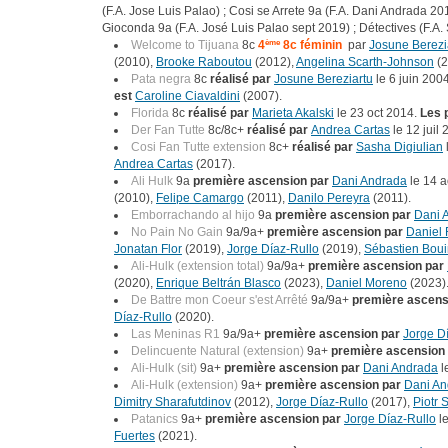
(F.A. Jose Luis Palao) ; Cosi se Arrete 9a (F.A. Dani Andrada 2
Gioconda 9a (F.A. José Luis Palao sept 2019) ; Détectives (F.A.
Welcome to Tijuana
8c
4
ème
8c féminin
par
Josune Berezi
(2010),
Brooke Raboutou
(2012),
Angelina Scarth-Johnson
(2
Pata negra
8c
réalisé par
Josune Bereziartu
le 6 juin 200
est
Caroline Ciavaldini
(2007).
Florida
8c
réalisé par
Marieta Akalski
le 23 oct 2014.
Les 
Der Fan Tutte
8c/8c+
réalisé par
Andrea Cartas
le 12 juil 
Cosi Fan Tutte extension
8c+
réalisé par
Sasha Digiulian
Andrea Cartas
(2017).
Ali Hulk
9a
première ascension par
Dani Andrada
le 14 
(2010),
Felipe Camargo
(2011),
Danilo Pereyra
(2011).
Emborrachando al hijo
9a
première ascension par
Dani 
No Pain No Gain
9a/9a+
première ascension par
Daniel 
Jonatan Flor
(2019),
Jorge Díaz-Rullo
(2019),
Sébastien Boui
Ali-Hulk (extension total)
9a/9a+
première ascension par
(2020),
Enrique Beltrán Blasco
(2023),
Daniel Moreno
(2023)
De Battre mon Coeur s'est Arrêté
9a/9a+
première ascens
Díaz-Rullo
(2020).
Las Meninas R1
9a/9a+
première ascension par
Jorge D
Delincuente Natural (extension)
9a+
première ascension
Ali-Hulk (sit)
9a+
première ascension par
Dani Andrada
l
Ali-Hulk (extension)
9a+
première ascension par
Dani An
Dimitry Sharafutdinov
(2012),
Jorge Díaz-Rullo
(2017),
Piotr 
Patanics
9a+
première ascension par
Jorge Díaz-Rullo
le
Fuertes
(2021).