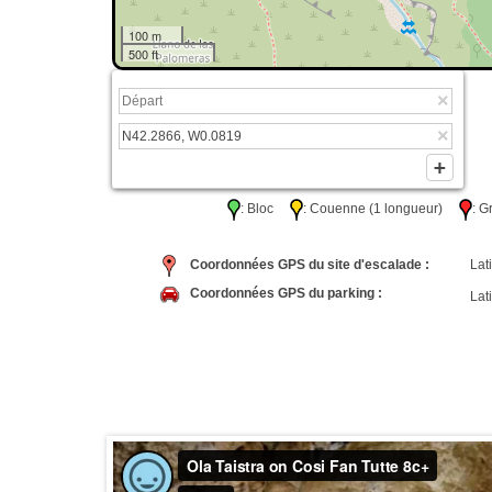
100 m
500 ft
: Bloc
: Couenne (1 longueur)
: 
Coordonnées GPS du site d'escalade :
Lati
Coordonnées GPS du parking :
Lati