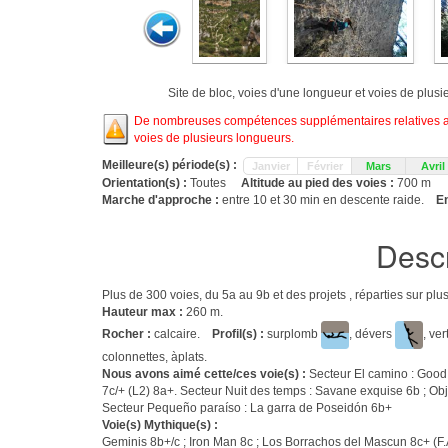
Site de bloc, voies d'une longueur et voies de plus
De nombreuses compétences supplémentaires relatives aux
voies de plusieurs longueurs.
Meilleure(s) période(s) :
Janvier
Février
Mars
Avril
Orientation(s) :
Toutes
Altitude au pied des voies :
700 m
Marche d'approche :
entre 10 et 30 min en descente raide.
En
Descr
Plus de 300 voies, du 5a au 9b et des projets , réparties sur pl
Hauteur max :
260 m.
Rocher :
calcaire.
Profil(s) :
surplomb
, dévers
, ver
colonnettes, àplats.
Nous avons aimé cette/ces voie(s) :
Secteur El camino : Good 
7c/+ (L2) 8a+. Secteur Nuit des temps : Savane exquise 6b ; Obj
Secteur Pequeño paraíso : La garra de Poseidón 6b+
Voie(s) Mythique(s) :
Geminis 8b+/c ; Iron Man 8c ; Los Borrachos del Mascun 8c+ (F.A