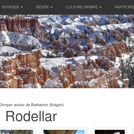
VOYAGER
RÊVER
CULTURE GRIMPE
PARTICIPE
Grimper autour de Barbastro (Aragón)
Rodellar