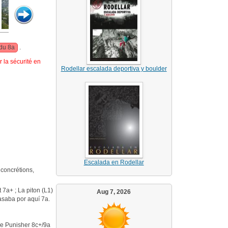
 du 8a
.
 la sécurité en
Rodellar escalada deportiva y boulder
Escalada en Rodellar
 concrétions,
 7a+ ; La piton (L1)
Aug 7, 2026
asaba por aquí 7a.
The Punisher 8c+/9a