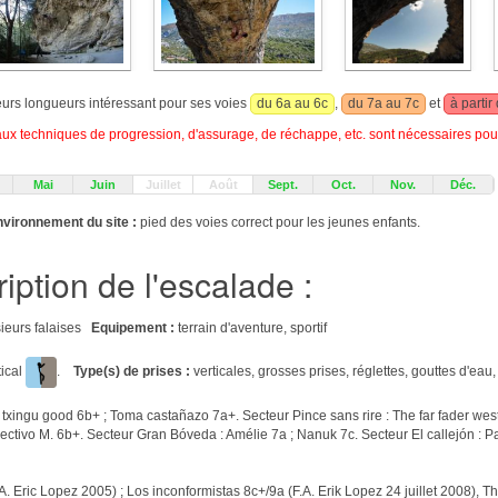
ieurs longueurs intéressant pour ses voies
du 6a au 6c
,
du 7a au 7c
et
à partir
 techniques de progression, d'assurage, de réchappe, etc. sont nécessaires pour
Mai
Juin
Juillet
Août
Sept.
Oct.
Nov.
Déc.
vironnement du site :
pied des voies correct pour les jeunes enfants.
iption de l'escalade :
usieurs falaises
Equipement :
terrain d'aventure, sportif
tical
.
Type(s) de prises :
verticales, grosses prises, réglettes, gouttes d'eau,
txingu good 6b+ ; Toma castañazo 7a+. Secteur Pince sans rire : The far fader west
ectivo M. 6b+. Secteur Gran Bóveda : Amélie 7a ; Nanuk 7c. Secteur El callejón : P
. Eric Lopez 2005) ; Los inconformistas 8c+/9a (F.A. Erik Lopez 24 juillet 2008), 