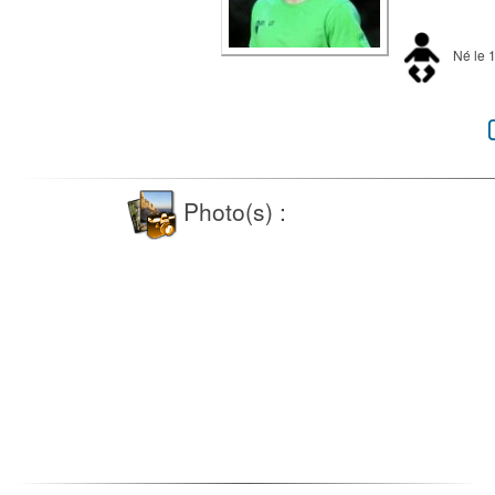
Né le 
Photo(s) :