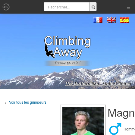
The Buttermilks - United States
←
Voir tous les grimpeurs
Magnu
Hom