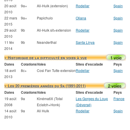
20 août
9a+
Ali-Hulk (extension)
Rodellar
Spain
2010
22 mars
9a+
Papichulo
Oliana
Spain
2015
29 août
9b
Ali-Hulk sit+extension
Rodellar
Spain
2010
11 fév
9b
Neanderthal
Santa Linya
Spain
2014
1 voie
> Historique de la difficulté en voies à vue
Dates
Cotations
Voies
Sites d'escalade
Pays
18 avril
8c+
Cosi Fan Tutte extension
Rodellar
Spain
2013
2 voies
> Les 20 premières années du 9a (1991-2011)
Dates
Cotations
Voies
Sites d'escalade
Pays
19 août
9a
KinématiX (Total
Les Gorges du Loup
France
2008
Eclatch+Honk)
(Déversé)
14 août
9a
Ali Hulk
Rodellar
Spain
2010