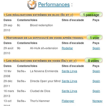
Performances
:
1 passage
> Les réalisations extrêmes en bloc (8c et +)
Dates
Cotations
Voies
Sites d'escalade
Pays
29 sep
8c
Blood redemption
2010
1 voie
> Historique de la difficulté en voies après travail
Dates
Cotations
Voies
Sites d'escalade
Pays
29 août
9b
Ali-Hulk sit+extension
Rodellar
Spain
2010
8 voies
> Les réalisations extrêmes en voies (9a/+ et +)
Dates
Cotations
Voies
Sites d'escalade
Pays
10 fév
9a/9a+
La Novena Enmienda
Santa Linya
Spain
2008
29 déc
9a/9a+
Directa Open your Mind
Santa Linya
Spain
2011
16 mars
9a/9a+
Ciudad de Dios
Santa Linya
Spain
2013
13 oct
9a/9a+
Thor's Hammer
Flatanger
Norway
2016