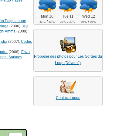
,
Margo Hayes
Mon 10
Tue 11
Wed 12
án Puigblanque
/
/
/
33°C
33°C
30°C
30°C
30°C
30°C
biaga
(2006),
Yuji
chi Amma
(2009),
ndra
(2007),
Cédric
ndra
(2008),
Enzo
Proposer des photos pour Les Gorges du
uriel Sarkany
Loup (Déversé)
Contacte-nous