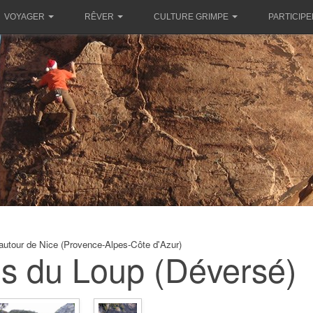
VOYAGER
RÊVER
CULTURE GRIMPE
PARTICIPE
autour de Nice (Provence-Alpes-Côte d'Azur)
s du Loup (Déversé)