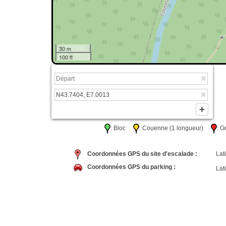
30 m
100 ft
: Bloc
: Couenne (1 longueur)
: 
Coordonnées GPS du site d'escalade :
Lati
Coordonnées GPS du parking :
Lati