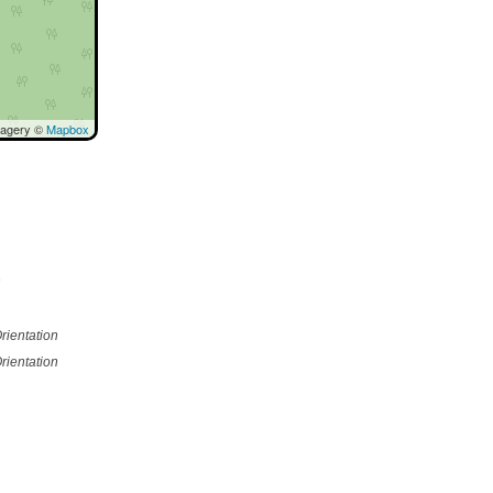
magery ©
Mapbox
e
rientation
rientation