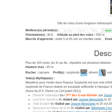
Site de voies d'une longueur intéressan
Meilleure(s) période(s) :
Janvier
Février
Mars
Avril
Orientation(s) :
W-E
Altitude au pied des voies :
500 m
Marche d'approche :
entre 5 et 45 min en montée raide.
Envi
Descr
Plus de 100 voies, du 3c au 9a , réparties sur plusieurs falaise
Hauteur max :
45 m.
Rocher :
calcaire.
Profil(s) :
surplomb
, dévers
, ver
Voie(s) Mythique(s) :
Marathon pour l'enfer dans Pupuce Surplomb est une voie d'Artif e
surplomb de France réalisé en escalade artificielle à l'époque
Alone 9a (F.A. Pierre Le Cerf juillet 2021)
Déversé Satanique
8a+
3
ème
8a+ à vue féminin
par
Josun
Last Soul Sacrifice
8c
réalisé par
Josune Bereziartu
le 20
Total Eclatch
8c
réalisé par
Josune Bereziartu
le 20 oct 2
Quoussaï les Maux de la fin
8c
réalisé par
Stéphanie Crou