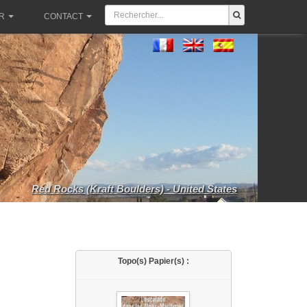
R
CONTACT
Red Rocks (Kraft Boulders) - United States
Topo(s) Papier(s) :