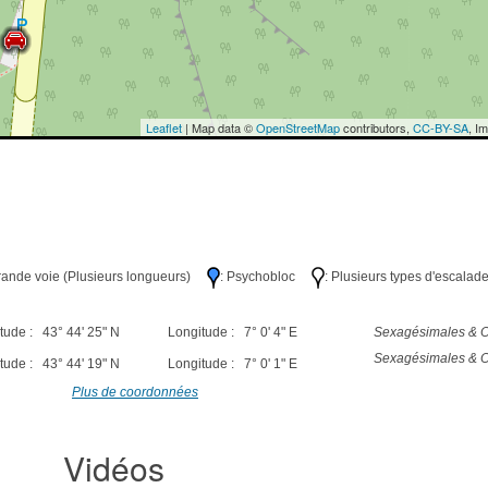
Leaflet
| Map data ©
OpenStreetMap
contributors,
CC-BY-SA
, I
Grande voie (Plusieurs longueurs)
: Psychobloc
: Plusieurs types d'escalad
tude : 43° 44' 25" N
Longitude : 7° 0' 4" E
Sexagésimales & O
Sexagésimales & O
tude : 43° 44' 19" N
Longitude : 7° 0' 1" E
Plus de coordonnées
Vidéos