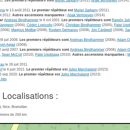
11.
Les premiers répétiteurs sont
Muriel Sarkany
(2011),
Anak Verhoeven
(2014)
eva
le 13 août 2011.
Le premier répétiteur est
Muriel Sarkany
(2011).
ût 2012.
Autres ascensions marquantes :
Anak Verhoeven
(2014).
ar
Andreas Bindhammer
le 6 oct 2001.
Les premiers répétiteurs sont
Ramón Juli
Sangwon
(2004),
Cédric Lopicollo
(2005),
Christian Bindhammer
(2005),
Patxi Uso
(2006),
Magnus Midtbø
(2008),
Rustam Gelmanov
(2008),
Jon Cardwell
(2008),
Sa
28 juil 2006.
Les premiers répétiteurs sont
Andreas Bindhammer
(2006),
Adam O
vin Aglaé
(2009).
2 août 2007.
Les premiers répétiteurs sont
Andreas Bindhammer
(2008),
Adam O
,
Sean McColl
(2010),
Patxi Usobiaga
(2010).
Autres ascensions marquantes :
M
eau
le 26 juil 2011.
rf
le 6 juin 2021.
Le premier répétiteur est
Jules Marchaland
(2023).
6 sep 2020.
Le premier répétiteur est
Jules Marchaland
(2023)
e.htm
Localisations :
), Nice, Bramafan.
e moins de 200 km.