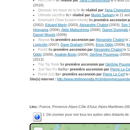
Hot Chili-X
8c
réalisé par
Yana Chereshneva
le 6 août 20
(2016).
Qoussaï, les maux de la fin
8c
réalisé par
Yana Chereshn
Ultimate sacrifice
8c+
réalisé par
Muriel Sarkany
le 21 ao
KinématiX (Total Eclatch+Honk)
9a
première ascension p
(2002),
Eduard Marín
(2003),
Alexandre Chabot
(2003),
Son 
Hirayama
(2006),
Akito Matsushima
(2006),
Gianni Duregato
Daniel Woods
(2009).
Abysse
9a
première ascension par
Alexandre Chabot
le 
Lopicollo
(2007),
Dave Graham
(2009),
Enzo Oddo
(2009),
Ké
PuntX
9a
première ascension par
Alexandre Chabot
le 1
Oddo
(2009),
Anatole Bosio
(2009),
Gérôme Pouvreau
(2009)
(2013).
Trip Tip Tonik
9a
première ascension par
Gérôme Pouvr
Just Two Fix
9a/9a+
première ascension par
Pierre Le Ce
PuntX (v2)
9a+
première ascension par
Pierre Le Cerf
le 
Site(s) internet :
http://www.philippegatta.fr/climbing/mesaverd
Lieu :
France, Provence-Alpes-Côte d'Azur, Alpes-Maritimes (06
1. Dé-zoomer pour voir tous les autres sites distants d