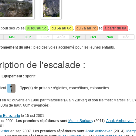
t pour ses voies
jusqu'au 5c
,
du 6a au 6c
,
du 7a au 7c
et
à partir du 8a
.
Mai
Juin
Juillet
Août
Sept.
Oct.
Nov.
Déc.
ronnement du site :
pied des voies accidenté pour les jeunes enfants.
iption de l'escalade :
s
Equipement :
sportif
tical
.
Type(s) de prises :
réglettes, concrétions, colonnettes.
n A2 ouverte en 1980 par "Marseille"(Alain Zucker) et son fils "petit Marseille". C'é
 (100m de haut, 60m d'avancée).
e Bereziartu
le 15 oct 2001.
 oct 2001.
Les premiers répétiteurs sont
Muriel Sarkany
(2011),
Anak Verhoeven
(
001.
visier
en sep 2007.
Les premiers répétiteurs sont
Anak Verhoeven
(2014),
Marg