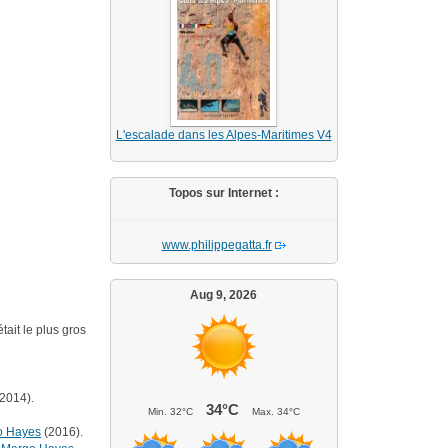
L'escalade dans les Alpes-Maritimes V4
Topos sur Internet :
www.philippegatta.fr
Aug 9, 2026
tait le plus gros
2014).
34°C
Min.
32°C
Max.
34°C
o Hayes
(2016).