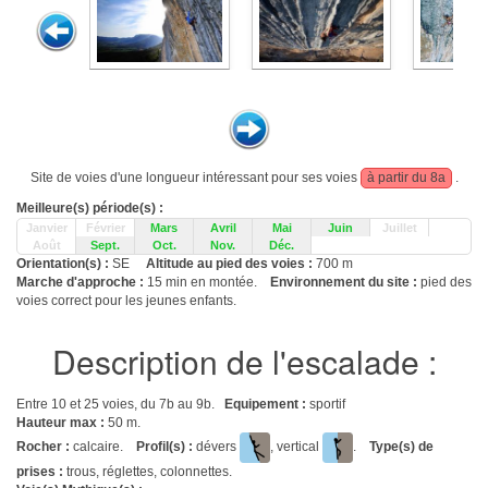
Site de voies d'une longueur intéressant pour ses voies
à partir du 8a
.
Meilleure(s) période(s) :
Janvier
Février
Mars
Avril
Mai
Juin
Juillet
Août
Sept.
Oct.
Nov.
Déc.
Orientation(s) :
SE
Altitude au pied des voies :
700 m
Marche d'approche :
15 min en montée.
Environnement du site :
pied des
voies correct pour les jeunes enfants.
Description de l'escalade :
Entre 10 et 25 voies, du 7b au 9b.
Equipement :
sportif
Hauteur max :
50 m.
Rocher :
calcaire.
Profil(s) :
dévers
, vertical
.
Type(s) de
prises :
trous, réglettes, colonnettes.