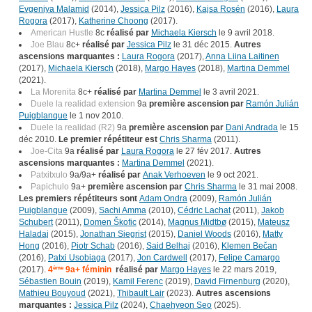
Evgeniya Malamid
(2014),
Jessica Pilz
(2016),
Kajsa Rosén
(2016),
Laura
Rogora
(2017),
Katherine Choong
(2017).
American Hustle
8c
réalisé par
Michaela Kiersch
le 9 avril 2018.
Joe Blau
8c+
réalisé par
Jessica Pilz
le 31 déc 2015.
Autres
ascensions marquantes :
Laura Rogora
(2017),
Anna Liina Laitinen
(2017),
Michaela Kiersch
(2018),
Margo Hayes
(2018),
Martina Demmel
(2021).
La Morenita
8c+
réalisé par
Martina Demmel
le 3 avril 2021.
Duele la realidad extension
9a
première ascension par
Ramón Julián
Puigblanque
le 1 nov 2010.
Duele la realidad (R2)
9a
première ascension par
Dani Andrada
le 15
déc 2010.
Le premier répétiteur est
Chris Sharma
(2011).
Joe-Cita
9a
réalisé par
Laura Rogora
le 27 fév 2017.
Autres
ascensions marquantes :
Martina Demmel
(2021).
Patxitxulo
9a/9a+
réalisé par
Anak Verhoeven
le 9 oct 2021.
Papichulo
9a+
première ascension par
Chris Sharma
le 31 mai 2008.
Les premiers répétiteurs sont
Adam Ondra
(2009),
Ramón Julián
Puigblanque
(2009),
Sachi Amma
(2010),
Cédric Lachat
(2011),
Jakob
Schubert
(2011),
Domen Škofic
(2014),
Magnus Midtbø
(2015),
Mateusz
Haladaj
(2015),
Jonathan Siegrist
(2015),
Daniel Woods
(2016),
Matty
Hong
(2016),
Piotr Schab
(2016),
Said Belhaj
(2016),
Klemen Bečan
(2016),
Patxi Usobiaga
(2017),
Jon Cardwell
(2017),
Felipe Camargo
(2017).
4
ème
9a+ féminin
réalisé par
Margo Hayes
le 22 mars 2019,
Sébastien Bouin
(2019),
Kamil Ferenc
(2019),
David Firnenburg
(2020),
Mathieu Bouyoud
(2021),
Thibault Lair
(2023).
Autres ascensions
marquantes :
Jessica Pilz
(2024),
Chaehyeon Seo
(2025).