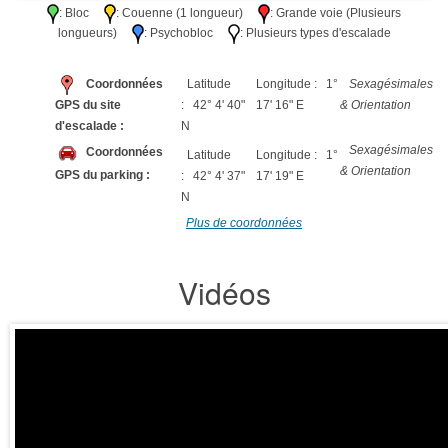
: Bloc
: Couenne (1 longueur)
: Grande voie (Plusieurs
longueurs)
: Psychobloc
: Plusieurs types d'escalade
Coordonnées
Latitude
Longitude : 1°
Sexagésimales
GPS du site
: 42° 4' 40"
17' 16" E
& Orientation
d'escalade :
N
Sexagésimales
Coordonnées
Latitude
Longitude : 1°
& Orientation
GPS du parking :
: 42° 4' 37"
17' 19" E
N
Plus de coordonnées
Vidéos