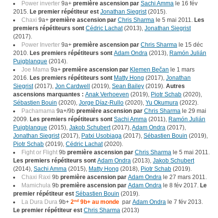
Power inverter
9a+
première ascension par
Sachi Amma
le 16 fév
2015.
Le premier répétiteur est
Jonathan Siegrist
(2015).
Chaxi
9a+
première ascension par
Chris Sharma
le 5 mai 2011.
Les
premiers répétiteurs sont
Cédric Lachat
(2013),
Jonathan Siegrist
(2017).
Power Inverter
9a+
première ascension par
Chris Sharma
le 15 déc
2010.
Les premiers répétiteurs sont
Adam Ondra
(2013),
Ramón Julián
Puigblanque
(2014).
Joe Mama
9a+
première ascension par
Klemen Bečan
le 1 mars
2016.
Les premiers répétiteurs sont
Matty Hong
(2017),
Jonathan
Siegrist
(2017),
Jon Cardwell
(2019),
Sean Bailey
(2019).
Autres
ascensions marquantes :
Anak Verhoeven
(2019),
Piotr Schab
(2020),
Sébastien Bouin
(2020),
Jorge Díaz-Rullo
(2020),
Yu Okumura
(2022).
Pachamama
9a+/9b
première ascension par
Chris Sharma
le 29 mai
2009.
Les premiers répétiteurs sont
Sachi Amma
(2011),
Ramón Julián
Puigblanque
(2015),
Jakob Schubert
(2017),
Adam Ondra
(2017),
Jonathan Siegrist
(2017),
Patxi Usobiaga
(2017),
Sébastien Bouin
(2019),
Piotr Schab
(2019),
Cédric Lachat
(2020).
Fight or Flight
9b
première ascension par
Chris Sharma
le 5 mai 2011.
Les premiers répétiteurs sont
Adam Ondra
(2013),
Jakob Schubert
(2014),
Sachi Amma
(2015),
Matty Hong
(2018),
Piotr Schab
(2019).
Chaxi Raxi
9b
première ascension par
Adam Ondra
le 27 mars 2011.
Mamichula
9b
première ascension par
Adam Ondra
le 8 fév 2017.
Le
premier répétiteur est
Sébastien Bouin
(2019).
La Dura Dura
9b+
2
nd
9b+ au monde
par
Adam Ondra
le 7 fév 2013.
Le premier répétiteur est
Chris Sharma
(2013)