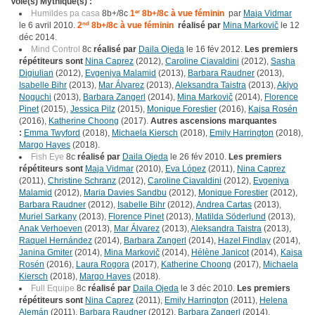
Voie(s) Mythique(s) :
Humildes pa casa
8b+/8c
1
er
8b+/8c à vue féminin
par
Maja Vidmar
le 6 avril 2010.
2
nd
8b+/8c à vue féminin
réalisé par
Mina Markovič
le 12
déc 2014.
Mind Control
8c
réalisé par
Daila Ojeda
le 16 fév 2012.
Les premiers
répétiteurs sont
Nina Caprez
(2012),
Caroline Ciavaldini
(2012),
Sasha
Digiulian
(2012),
Evgeniya Malamid
(2013),
Barbara Raudner
(2013),
Isabelle Bihr
(2013),
Mar Álvarez
(2013),
Aleksandra Taistra
(2013),
Akiyo
Noguchi
(2013),
Barbara Zangerl
(2014),
Mina Markovič
(2014),
Florence
Pinet
(2015),
Jessica Pilz
(2015),
Monique Forestier
(2016),
Kajsa Rosén
(2016),
Katherine Choong
(2017).
Autres ascensions marquantes
:
Emma Twyford
(2018),
Michaela Kiersch
(2018),
Emily Harrington
(2018),
Margo Hayes
(2018).
Fish Eye
8c
réalisé par
Daila Ojeda
le 26 fév 2010.
Les premiers
répétiteurs sont
Maja Vidmar
(2010),
Eva López
(2011),
Nina Caprez
(2011),
Christine Schranz
(2012),
Caroline Ciavaldini
(2012),
Evgeniya
Malamid
(2012),
Maria Davies Sandbu
(2012),
Monique Forestier
(2012),
Barbara Raudner
(2012),
Isabelle Bihr
(2012),
Andrea Cartas
(2013),
Muriel Sarkany
(2013),
Florence Pinet
(2013),
Matilda Söderlund
(2013),
Anak Verhoeven
(2013),
Mar Álvarez
(2013),
Aleksandra Taistra
(2013),
Raquel Hernández
(2014),
Barbara Zangerl
(2014),
Hazel Findlay
(2014),
Janina Gmiter
(2014),
Mina Markovič
(2014),
Hélène Janicot
(2014),
Kajsa
Rosén
(2016),
Laura Rogora
(2017),
Katherine Choong
(2017),
Michaela
Kiersch
(2018),
Margo Hayes
(2018).
Full Equipe
8c
réalisé par
Daila Ojeda
le 3 déc 2010.
Les premiers
répétiteurs sont
Nina Caprez
(2011),
Emily Harrington
(2011),
Helena
Alemán
(2011),
Barbara Raudner
(2012),
Barbara Zangerl
(2014),