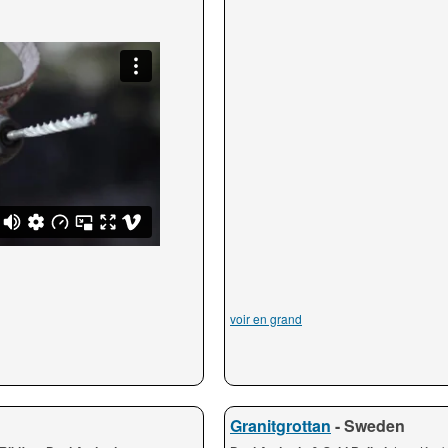
voir en grand
Granitgrottan
- Sweden