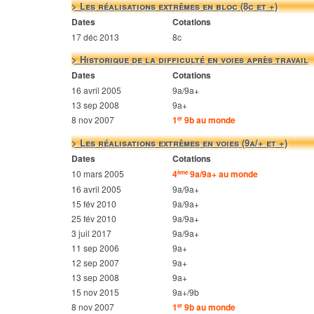
> Les réalisations extrêmes en bloc (8c et +)
Dates
Cotations
17 déc 2013
8c
> Historique de la difficulté en voies après travail
Dates
Cotations
16 avril 2005
9a/9a+
13 sep 2008
9a+
8 nov 2007
1
9b au monde
er
> Les réalisations extrêmes en voies (9a/+ et +)
Dates
Cotations
10 mars 2005
4
9a/9a+ au monde
ème
16 avril 2005
9a/9a+
15 fév 2010
9a/9a+
25 fév 2010
9a/9a+
3 juil 2017
9a/9a+
11 sep 2006
9a+
12 sep 2007
9a+
13 sep 2008
9a+
15 nov 2015
9a+/9b
8 nov 2007
1
9b au monde
er