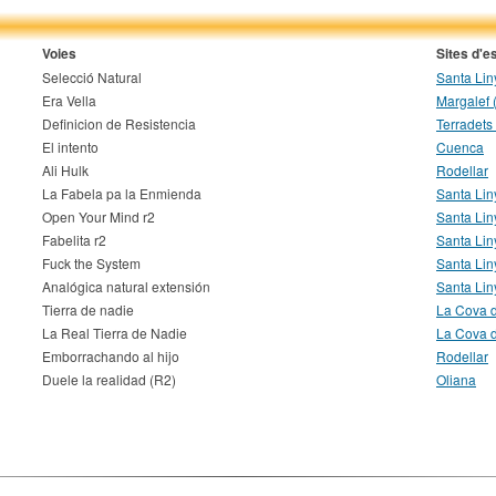
Voies
Sites d'e
Selecció Natural
Santa Lin
Era Vella
Margalef 
Definicion de Resistencia
Terradets
El intento
Cuenca
Ali Hulk
Rodellar
La Fabela pa la Enmienda
Santa Lin
Open Your Mind r2
Santa Lin
Fabelita r2
Santa Lin
Fuck the System
Santa Lin
Analógica natural extensión
Santa Lin
Tierra de nadie
La Cova 
La Real Tierra de Nadie
La Cova 
Emborrachando al hijo
Rodellar
Duele la realidad (R2)
Oliana