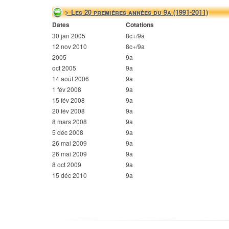
> Les 20 premières années du 9a (1991-2011)
Dates
Cotations
30 jan 2005
8c+/9a
12 nov 2010
8c+/9a
2005
9a
oct 2005
9a
14 août 2006
9a
1 fév 2008
9a
15 fév 2008
9a
20 fév 2008
9a
8 mars 2008
9a
5 déc 2008
9a
26 mai 2009
9a
26 mai 2009
9a
8 oct 2009
9a
15 déc 2010
9a