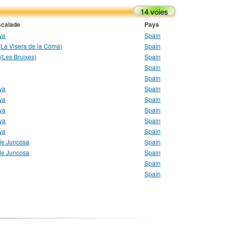
14 voies
scalade
Pays
ya
Spain
(La Visera de la Coma)
Spain
 (Les Bruixes)
Spain
Spain
Spain
ya
Spain
ya
Spain
ya
Spain
ya
Spain
ya
Spain
de Juncosa
Spain
de Juncosa
Spain
Spain
Spain