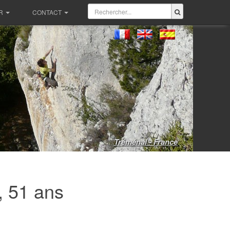
R
CONTACT
Tréménal - France
, 51 ans