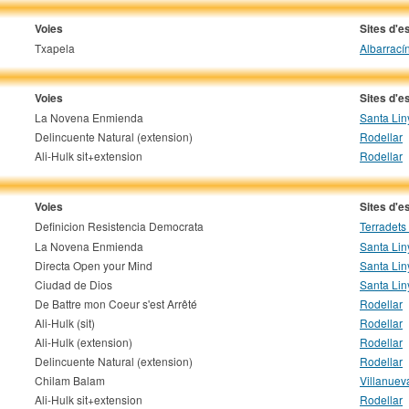
Voies
Sites d'e
Txapela
Albarrací
Voies
Sites d'e
La Novena Enmienda
Santa Lin
Delincuente Natural (extension)
Rodellar
Ali-Hulk sit+extension
Rodellar
Voies
Sites d'e
Definicion Resistencia Democrata
Terradets
La Novena Enmienda
Santa Lin
Directa Open your Mind
Santa Lin
Ciudad de Dios
Santa Lin
De Battre mon Coeur s'est Arrêté
Rodellar
Ali-Hulk (sit)
Rodellar
Ali-Hulk (extension)
Rodellar
Delincuente Natural (extension)
Rodellar
Chilam Balam
Villanuev
Ali-Hulk sit+extension
Rodellar