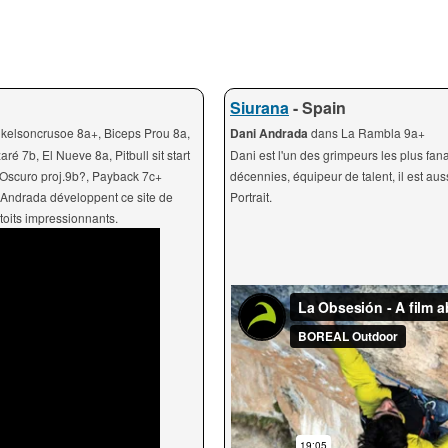
Siurana
- Spain
kelsoncrusoe 8a+, Biceps Prou 8a,
Dani Andrada
dans La Rambla 9a+
é 7b, El Nueve 8a, Pitbull sit start
Dani est l'un des grimpeurs les plus fan
 Oscuro proj.9b?, Payback 7c+
décennies, équipeur de talent, il est auss
i Andrada développent ce site de
Portrait.
toits impressionnants.