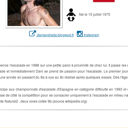
Né le 15 juillet 1975
daniandrada.blogspot.fr
Instagram
e l'escalade en 1988 sur une petite paroi à proximité de chez lui. Il passe les
ade et immédiatement Dani se prend de passion pour l'escalade. Le premier jour sur
 une année en passant du 8a à vue au 8c réalisé après quelques essais. Dès l'âge de
ticipe aux championnats d'escalade d'Espagne en catégorie difficulté en 1993 
isse de côté la compétition pour se consacrer uniquement à l'escalade en milieu na
te Natural2 , deux voies cotée 9b.(source wikipedia.org)