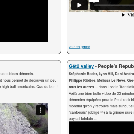
voir en grand
Gétû valley
- People's Republ
s des blocs déments.
Stéphanie Bodet, Lynn Hill, Dani Andra
ut nous permet de découvrir un peu
Philippe Ribière, Melissa Le Nevé, Gé
e high ball américains. Que du bon !
tous les autres ...
dans Lost in Transla
Voilà une bien belle vidéo de 23 minutes
démentes équipées pour le Petzl rock tr
mondial qu'on y retrouve mais surtout el
"cantonais" (obligé ^^) à la grimpe pure
pays si lointain ...