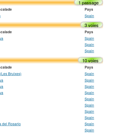
1 passage
scalade
Pays
n
Spain
3 voies
scalade
Pays
ya
Spain
Spain
Spain
10 voies
scalade
Pays
 (Les Bruixes)
Spain
ya
Spain
ya
Spain
ya
Spain
Spain
Spain
Spain
Spain
a del Rosario
Spain
Spain