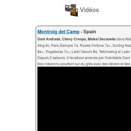
Vidéos
Montroig del Camp
- Spain
Dani Andrada, Chevy Crespo, Maikel Secanella
dans Mai
Atog 6c, Para Siempre 7a, Rueda Fortuna 7a+, Surfing Nazar
8a+, Tragabolas 7c+, Lado Oscuro 8a, Tekimuking al Lado
Depuis 2 saisons, 3 fanaticos amenés par l'inévitable Dan
bloc méconnu pourtant sur du grès avec des dévers et des 