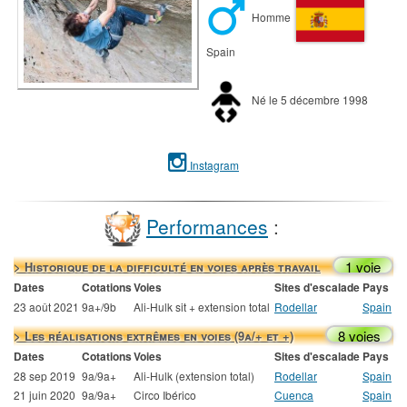
Homme
Spain
Né le 5 décembre 1998
Instagram
Performances
:
1 voie
> Historique de la difficulté en voies après travail
Dates
Cotations
Voies
Sites d'escalade
Pays
23 août 2021
9a+/9b
Ali-Hulk sit + extension total
Rodellar
Spain
8 voies
> Les réalisations extrêmes en voies (9a/+ et +)
Dates
Cotations
Voies
Sites d'escalade
Pays
28 sep 2019
9a/9a+
Ali-Hulk (extension total)
Rodellar
Spain
21 juin 2020
9a/9a+
Circo Ibérico
Cuenca
Spain