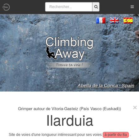
Abella de la Conca - Spain
Grimper autour de Vitoria-Gasteiz (País Vasco (Euskadi))
Ilarduia
Site de voies d'une longueur intéressant pour ses voies
à partir du 8a
.