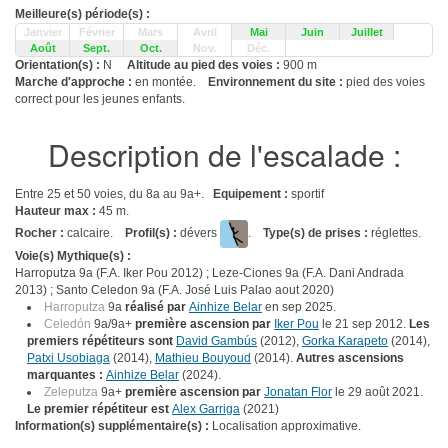
Meilleure(s) période(s) :
Janvier
Février
Mars
Avril
Mai
Juin
Juillet
Août
Sept.
Oct.
Nov.
Déc.
Orientation(s) :
N
Altitude au pied des voies :
900 m
Marche d'approche :
en montée.
Environnement du site :
pied des voies
correct pour les jeunes enfants.
Description de l'escalade :
Entre 25 et 50 voies, du 8a au 9a+.
Equipement :
sportif
Hauteur max :
45 m.
Rocher :
calcaire.
Profil(s) :
dévers
.
Type(s) de prises :
réglettes.
Voie(s) Mythique(s) :
Harroputza 9a (F.A. Iker Pou 2012) ; Leze-Ciones 9a (F.A. Dani Andrada
2013) ; Santo Celedon 9a (F.A. José Luis Palao aout 2020)
Harroputza
9a
réalisé par
Ainhize Belar
en sep 2025.
Celedón
9a/9a+
première ascension par
Iker Pou
le 21 sep 2012.
Les
premiers répétiteurs sont
David Gambús
(2012),
Gorka Karapeto
(2014),
Patxi Usobiaga
(2014),
Mathieu Bouyoud
(2014).
Autres ascensions
marquantes :
Ainhize Belar
(2024).
Zeleputza
9a+
première ascension par
Jonatan Flor
le 29 août 2021.
Le premier répétiteur est
Alex Garriga
(2021)
Information(s) supplémentaire(s) :
Localisation approximative.