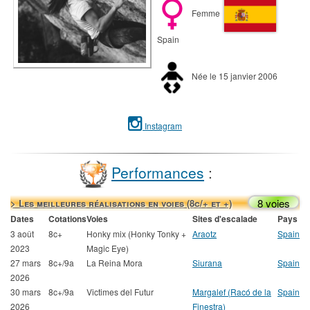
Femme
Spain
Née le 15 janvier 2006
Instagram
Performances
:
8 voies
> Les meilleures réalisations en voies (8c/+ et +)
Dates
Cotations
Voies
Sites d'escalade
Pays
3 août
8c+
Honky mix (Honky Tonky +
Araotz
Spain
2023
Magic Eye)
27 mars
8c+/9a
La Reina Mora
Siurana
Spain
2026
30 mars
8c+/9a
Victimes del Futur
Margalef (Racó de la
Spain
2026
Finestra)