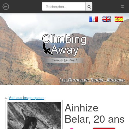
Les Gorges de Taghia - Morocco
←
Voir tous les grimpeurs
Ainhize
Belar, 20 ans