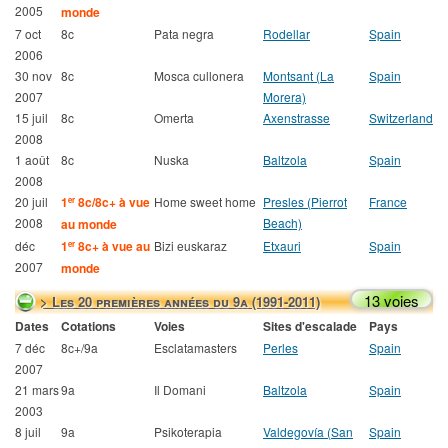
2005
monde
7 oct
8c
Pata negra
Rodellar
Spain
2006
30 nov
8c
Mosca cullonera
Montsant (La
Spain
2007
Morera)
15 juil
8c
Omerta
Axenstrasse
Switzerland
2008
1 août
8c
Nuska
Baltzola
Spain
2008
20 juil
1
8c/8c+ à vue
Home sweet home
Presles (Pierrot
France
er
2008
Beach)
au monde
déc
1
8c+ à vue au
Bizi euskaraz
Etxauri
Spain
er
2007
monde
13 voies
> Les 20 premières années du 9a (1991-2011)
Dates
Cotations
Voies
Sites d'escalade
Pays
7 déc
8c+/9a
Esclatamasters
Perles
Spain
2007
21 mars
9a
Il Domani
Baltzola
Spain
2003
8 juil
9a
Psikoterapia
Valdegovía (San
Spain