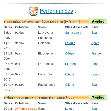
Performances
:
6 voies
> Les réalisations extrêmes en voies (9a/+ et +)
Dates
Cotations
Voies
Sites d'escalade
Pays
3 déc
9a/9a+
La Novena
Santa Linya
Spain
2007
Enmienda
1 juil
9a/9a+
Celedón
Ilarduia
Spain
2014
29 juil
9a+
Biographie
Céüse
France
2004
27 nov
9a+
La Rambla
Siurana
Spain
2007
31 mars
9a+
Papichulo
Oliana
Spain
2017
10 nov
9a+/9b
Pachamama
Oliana
Spain
2017
7 voies
> Historique de la difficulté en voies à vue
Dates
Cotations
Voies
Sites d'escalade
Pays
10 oct
3
8c à vue au
Gaua
Lezaia
Spain
ème