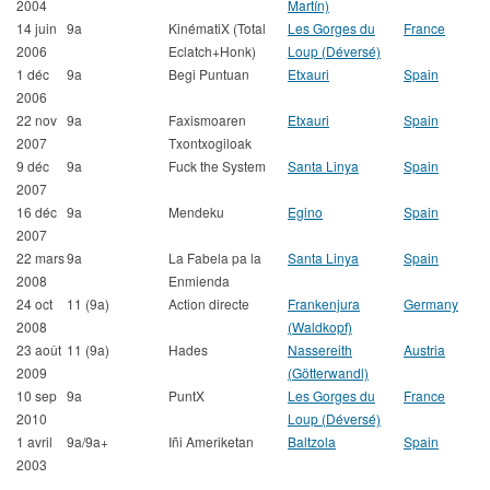
2004
Martín)
14 juin
9a
KinématiX (Total
Les Gorges du
France
2006
Eclatch+Honk)
Loup (Déversé)
1 déc
9a
Begi Puntuan
Etxauri
Spain
2006
22 nov
9a
Faxismoaren
Etxauri
Spain
2007
Txontxogiloak
9 déc
9a
Fuck the System
Santa Linya
Spain
2007
16 déc
9a
Mendeku
Egino
Spain
2007
22 mars
9a
La Fabela pa la
Santa Linya
Spain
2008
Enmienda
24 oct
11 (9a)
Action directe
Frankenjura
Germany
2008
(Waldkopf)
23 août
11 (9a)
Hades
Nassereith
Austria
2009
(Götterwandl)
10 sep
9a
PuntX
Les Gorges du
France
2010
Loup (Déversé)
1 avril
9a/9a+
Iñi Ameriketan
Baltzola
Spain
2003