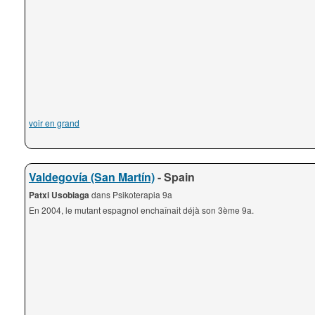
voir en grand
Valdegovía (San Martín)
- Spain
Patxi Usobiaga
dans Psikoterapia 9a
En 2004, le mutant espagnol enchaînait déjà son 3ème 9a.