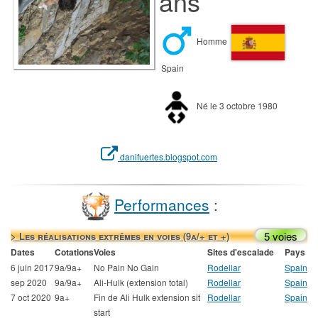
ans
Homme
Spain
Né le 3 octobre 1980
danifuertes.blogspot.com
Performances
:
5 voies
> Les réalisations extrêmes en voies (9a/+ et +)
Dates
Cotations
Voies
Sites d'escalade
Pays
6 juin 2017
9a/9a+
No Pain No Gain
Rodellar
Spain
sep 2020
9a/9a+
Ali-Hulk (extension total)
Rodellar
Spain
7 oct 2020
9a+
Fin de Ali Hulk extension sit
Rodellar
Spain
start