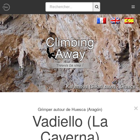
Kalymnos (Sikati cave) - Greece
Grimper autour de Huesca (Aragón)
Vadiello (La
Caverna)