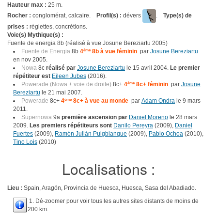
Hauteur max :
25 m.
Rocher :
conglomérat, calcaire.
Profil(s) :
dévers
.
Type(s) de
prises :
réglettes, concrétions.
Voie(s) Mythique(s) :
Fuente de energia 8b (réalisé à vue Josune Bereziartu 2005)
Fuente de Energia
8b
4
ème
8b à vue féminin
par
Josune Bereziartu
en nov 2005.
Nowa
8c
réalisé par
Josune Bereziartu
le 15 avril 2004.
Le premier
répétiteur est
Eileen Jubes
(2016).
Powerade (Nowa + voie de droite)
8c+
4
ème
8c+ féminin
par
Josune
Bereziartu
le 21 mai 2007.
Powerade
8c+
4
ème
8c+ à vue au monde
par
Adam Ondra
le 9 mars
2011.
Supernowa
9a
première ascension par
Daniel Moreno
le 28 mars
2009.
Les premiers répétiteurs sont
Danilo Pereyra
(2009),
Daniel
Fuertes
(2009),
Ramón Julián Puigblanque
(2009),
Pablo Ochoa
(2010),
Tino Lois
(2010)
Localisations :
Lieu :
Spain, Aragón, Provincia de Huesca, Huesca, Sasa del Abadiado.
1. Dé-zoomer pour voir tous les autres sites distants de moins de
200 km.