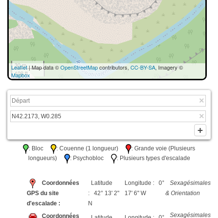
30 m
Leaflet
| Map data ©
OpenStreetMap
contributors,
CC-BY-SA
, Imagery ©
100 ft
Mapbox
: Bloc
: Couenne (1 longueur)
: Grande voie (Plusieurs
longueurs)
: Psychobloc
: Plusieurs types d'escalade
Coordonnées
Latitude
Longitude : 0°
Sexagésimales
GPS du site
: 42° 13' 2"
17' 6" W
& Orientation
d'escalade :
N
Sexagésimales
Coordonnées
Latitude
Longitude : 0°