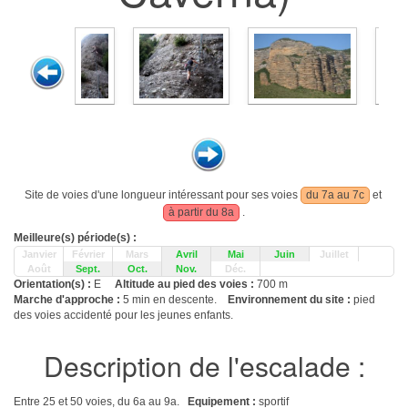
Site de voies d'une longueur intéressant pour ses voies
du 7a au 7c
et
à partir du 8a
.
Meilleure(s) période(s) :
Janvier
Février
Mars
Avril
Mai
Juin
Juillet
Août
Sept.
Oct.
Nov.
Déc.
Orientation(s) :
E
Altitude au pied des voies :
700 m
Marche d'approche :
5 min en descente.
Environnement du site :
pied
des voies accidenté pour les jeunes enfants.
Description de l'escalade :
Entre 25 et 50 voies, du 6a au 9a.
Equipement :
sportif