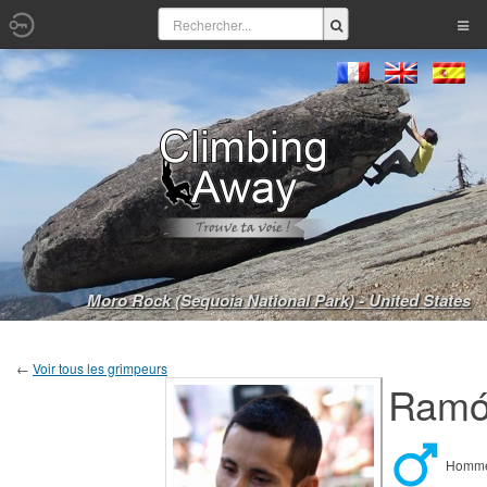
Moro Rock (Sequoia National Park) - United States
←
Voir tous les grimpeurs
Ramón
Hom