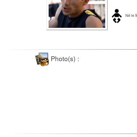
Né le 
Photo(s) :