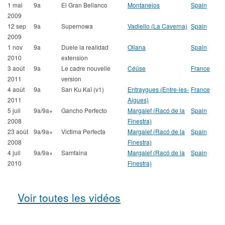
1 mai
9a
El Gran Bellanco
Montanejos
Spain
2009
12 sep
9a
Supernowa
Vadiello (La Caverna)
Spain
2009
1 nov
9a
Duele la realidad
Oliana
Spain
2010
extension
3 août
9a
Le cadre nouvelle
Céüse
France
2011
version
4 août
9a
San Ku Kaï (v1)
Entraygues (Entre-les-
France
2011
Aigues)
5 juil
9a/9a+
Gancho Perfecto
Margalef (Racó de la
Spain
2008
Finestra)
23 août
9a/9a+
Victima Perfecta
Margalef (Racó de la
Spain
2008
Finestra)
4 juil
9a/9a+
Samfaina
Margalef (Racó de la
Spain
2010
Finestra)
Voir toutes les vidéos