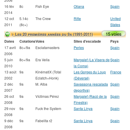
2006
16 fév
8c
Fish Eye
Oliana
Spain
2014
12 oct
5.14c
The Crew
Rifle
United
2011
(8c+)
States
15 voies
> Les 20 premières années du 9a (1991-2011)
Dates
Cotations
Voies
Sites d'escalade
Pays
17 avril
8c+/9a
Esclatamasters
Perles
Spain
2006
5 juin
8c+/9a
Era Vella
Margalef (La Visera de
Spain
2010
la Coma)
13 août
9a
KinématiX (Total
Les Gorges du Loup
France
2002
Eclatch+Honk)
(Déversé)
2 déc
9a
M. Alba
Savassona (escalada
Spain
2007
deportiva)
26 oct
9a
Víctimas Pérez
Margalef (Racó de la
Spain
2008
Finestra)
29 nov
9a
Fuck the System
Santa Linya
Spain
2008
9 déc
9a
Fabelita r2
Santa Linya
Spain
2008