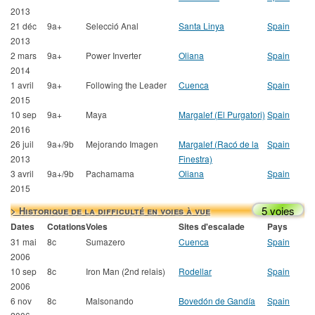
2013
21 déc
9a+
Selecció Anal
Santa Linya
Spain
2013
2 mars
9a+
Power Inverter
Oliana
Spain
2014
1 avril
9a+
Following the Leader
Cuenca
Spain
2015
10 sep
9a+
Maya
Margalef (El Purgatori)
Spain
2016
26 juil
9a+/9b
Mejorando Imagen
Margalef (Racó de la
Spain
2013
Finestra)
3 avril
9a+/9b
Pachamama
Oliana
Spain
2015
5 voies
> Historique de la difficulté en voies à vue
Dates
Cotations
Voies
Sites d'escalade
Pays
31 mai
8c
Sumazero
Cuenca
Spain
2006
10 sep
8c
Iron Man (2nd relais)
Rodellar
Spain
2006
6 nov
8c
Malsonando
Bovedón de Gandía
Spain