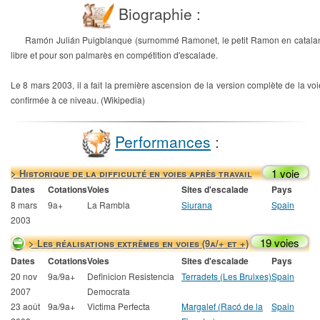
Biographie :
Ramón Julián Puigblanque (surnommé Ramonet, le petit Ramon en catalan, 
libre et pour son palmarès en compétition d'escalade.
Le 8 mars 2003, il a fait la première ascension de la version complète de la voi
confirmée à ce niveau. (Wikipedia)
Performances
:
1 voie
> Historique de la difficulté en voies après travail
Dates
Cotations
Voies
Sites d'escalade
Pays
8 mars
9a+
La Rambla
Siurana
Spain
2003
19 voies
> Les réalisations extrêmes en voies (9a/+ et +)
Dates
Cotations
Voies
Sites d'escalade
Pays
20 nov
9a/9a+
Definicion Resistencia
Terradets (Les Bruixes)
Spain
2007
Democrata
23 août
9a/9a+
Victima Perfecta
Margalef (Racó de la
Spain