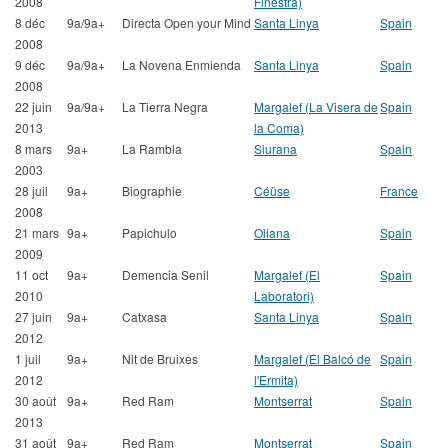
2008
Finestra)
8 déc
9a/9a+
Directa Open your Mind
Santa Linya
Spain
2008
9 déc
9a/9a+
La Novena Enmienda
Santa Linya
Spain
2008
22 juin
9a/9a+
La Tierra Negra
Margalef (La Visera de
Spain
2013
la Coma)
8 mars
9a+
La Rambla
Siurana
Spain
2003
28 juil
9a+
Biographie
Céüse
France
2008
21 mars
9a+
Papichulo
Oliana
Spain
2009
11 oct
9a+
Demencia Senil
Margalef (El
Spain
2010
Laboratori)
27 juin
9a+
Catxasa
Santa Linya
Spain
2012
1 juil
9a+
Nit de Bruixes
Margalef (El Balcó de
Spain
2012
l'Ermita)
30 août
9a+
Red Ram
Montserrat
Spain
2013
31 août
9a+
Red Ram
Montserrat
Spain