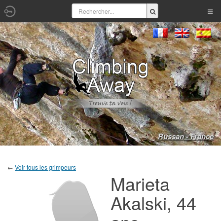
Russan - France
←
Voir tous les grimpeurs
Marieta
Akalski, 44