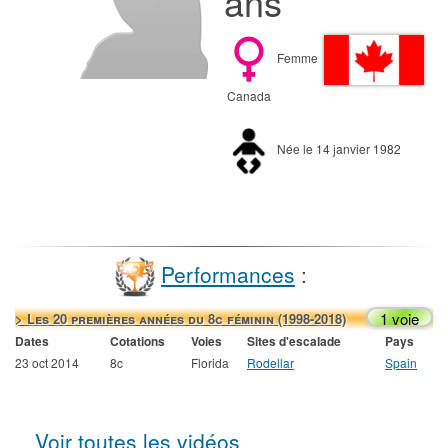
ans
Femme
Canada
Née le 14 janvier 1982
Performances
:
1 voie
> Les 20 premières années du 8c féminin (1998-2018)
Dates
Cotations
Voies
Sites d'escalade
Pays
23 oct 2014
8c
Florida
Rodellar
Spain
Voir toutes les vidéos