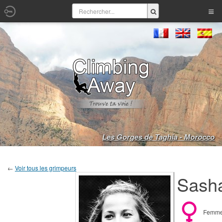
Les Gorges de Taghia - Morocco
←
Voir tous les grimpeurs
Sasha
Femm