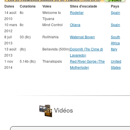
Dates
Cotations
Voies
Sites d'escalade
Pays
14 août
8c
Welcome to
Rodellar
Spain
2010
Tijuana
10 mars
8c
Mind Control
Oliana
Spain
2012
8 juil
33 (8c)
Rolihlahla
Waterval Boven
South
2013
Africa
13 août
(8c)
Bellavista (500m)
Dolomiti (Tre Cime di
Italy
2013
Lavaredo)
1 nov
5.14b (8c)
Thanatopsis
Red River Gorge (The
United
2014
Motherlode)
States
Vidéos