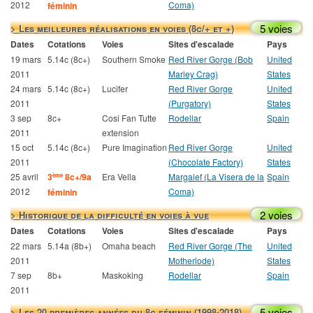
2012
Coma)
féminin
5 voies
> Les meilleures réalisations en voies (8c/+ et +)
Dates
Cotations
Voies
Sites d'escalade
Pays
19 mars
5.14c (8c+)
Southern Smoke
Red River Gorge (Bob
United
2011
Marley Crag)
States
24 mars
5.14c (8c+)
Lucifer
Red River Gorge
United
2011
(Purgatory)
States
3 sep
8c+
Cosi Fan Tutte
Rodellar
Spain
2011
extension
15 oct
5.14c (8c+)
Pure Imagination
Red River Gorge
United
2011
(Chocolate Factory)
States
25 avril
3
8c+/9a
Era Vella
Margalef (La Visera de la
Spain
ème
2012
Coma)
féminin
2 voies
> Historique de la difficulté en voies à vue
Dates
Cotations
Voies
Sites d'escalade
Pays
22 mars
5.14a (8b+)
Omaha beach
Red River Gorge (The
United
2011
Motherlode)
States
7 sep
8b+
Maskoking
Rodellar
Spain
2011
5 voies
> Les 20 premières années du 8c féminin (1998-2018)