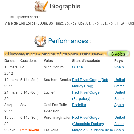
Biographie :
Multipiches send :
Viaje de Los Locos (300m, 8b+ max, 8b, 7c+, 8b+, 8a+, 7b+, 8a, 7b+, F.F.A.), Gol
Performances
:
6 voies
> Historique de la difficulté en voies après travail
Dates
Cotations
Voies
Sites d'escalade
Pays
10 mars
8c
Mind Control
Oliana
Spain
2012
19 mars
5.14c (8c+)
Southern Smoke
Red River Gorge (Bob
United
2011
Marley Crag)
States
24 mars
5.14c (8c+)
Lucifer
Red River Gorge
United
2011
(Purgatory)
States
3 sep
8c+
Cosi Fan Tutte
Rodellar
Spain
2011
extension
15 oct
5.14c (8c+)
Pure Imagination
Red River Gorge
United
2011
(Chocolate Factory)
States
25 avril
3
8c+/9a
Era Vella
Margalef (La Visera de la
Spain
ème