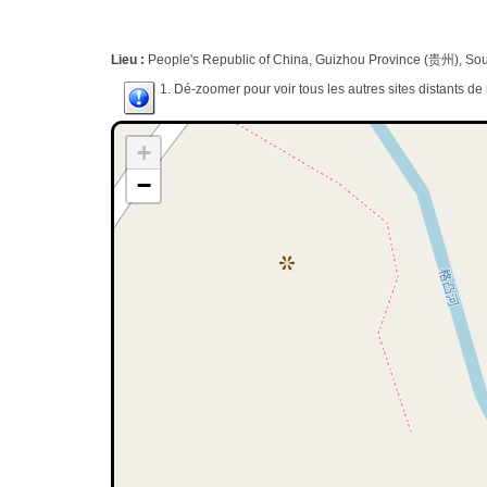
Lieu :
People's Republic of China, Guizhou Province (贵州), Sou
1. Dé-zoomer pour voir tous les autres sites distants d
+
−