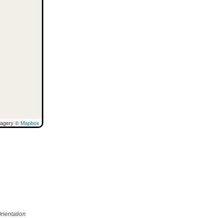
magery ©
Mapbox
e
rientation