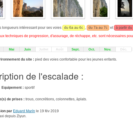
rs longueurs intéressant pour ses voies
du 6a au 6c
,
du 7a au 7c
et
à partir du
 techniques de progression, d'assurage, de réchappe, etc. sont nécessaires pour
Mai
Juin
Juillet
Août
Sept.
Oct.
Nov.
Déc.
ironnement du site :
pied des voies confortable pour les jeunes enfants.
iption de l'escalade :
s
Equipement :
sportif
e(s) de prises :
trous, concrétions, colonnettes, àplats.
ion par
Eduard Marín
le 19 fév 2019
axi depuis Ziyun.