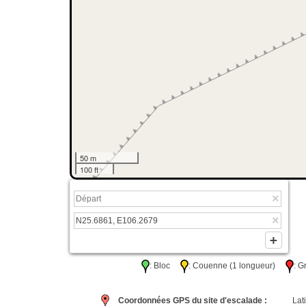
50 m
100 ft
: Bloc
: Couenne (1 longueur)
: 
Coordonnées GPS du site d'escalade :
Lati