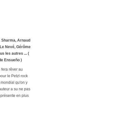
is Sharma, Arnaud
sa Le Nevé, Gérôme
 les autres ... (
de Ensueño )
 fera rêver au
our le Petzl rock
n mondial qu'on y
'auteur a su ne pas
l présente en plus