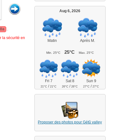
Aug 6, 2026
 8a
.
 la sécurité en
Matin
Après M.
25°C
Min.
25°C
Max.
25°C
Fri 7
Sat 8
Sun 9
/
/
/
21°C
21°C
26°C
26°C
27°C
27°C
Proposer des photos pour Gétû valley