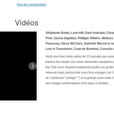
Plus de coordonnées
Vidéos
Stéphanie Bodet, Lynn Hill, Dani Andrada, Chr
Petit, Sasha Digiulian, Philippe Ribière, Melis
Pouvreau, Steve McClure, Gabriele Moroni et tous
Lost in Translation, Coup de Bambou, Corazón 
Voilà une bien belle vidéo de 23 minutes qui vous
travers des toutes ces voies démentes équipées p
trip. Elle vous régalera également grâce au grati
retrouve mais surtout elle vous fera voyager car l
se "cantonais" (obligé ^^) à la grimpe pure mais i
des images authentiques d'un pays si lointain ...