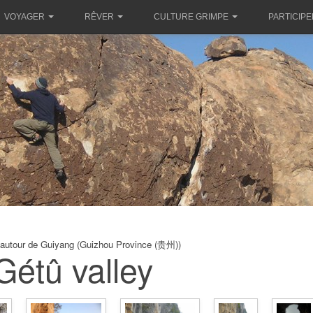
VOYAGER
RÊVER
CULTURE GRIMPE
PARTICIPE
 autour de Guiyang (Guizhou Province (贵州))
Gétû valley