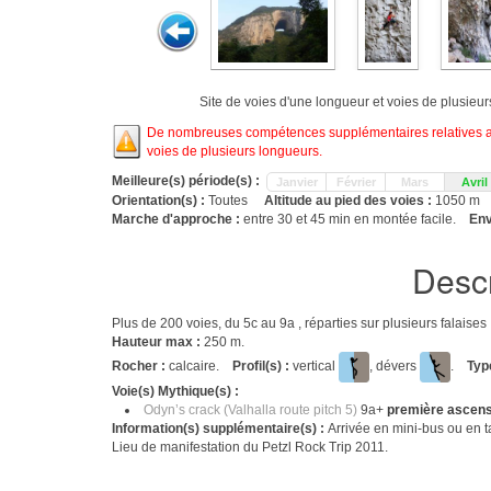
Site de voies d'une longueur et voies de plusieu
De nombreuses compétences supplémentaires relatives aux
voies de plusieurs longueurs.
Meilleure(s) période(s) :
Janvier
Février
Mars
Avril
Orientation(s) :
Toutes
Altitude au pied des voies :
1050 m
Marche d'approche :
entre 30 et 45 min en montée facile.
Env
Descr
Plus de 200 voies, du 5c au 9a , réparties sur plusieurs falaise
Hauteur max :
250 m.
Rocher :
calcaire.
Profil(s) :
vertical
, dévers
.
Typ
Voie(s) Mythique(s) :
Odyn’s crack (Valhalla route pitch 5)
9a+
première ascens
Information(s) supplémentaire(s) :
Arrivée en mini-bus ou en t
Lieu de manifestation du Petzl Rock Trip 2011.