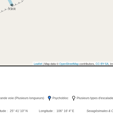
Leaflet
| Map data ©
OpenStreetMap
contributors,
CC-BY-SA
, I
Grande voie (Plusieurs longueurs)
: Psychobloc
: Plusieurs types d'escalad
tude : 25° 41' 10" N
Longitude : 106° 16' 4" E
Sexagésimales & O