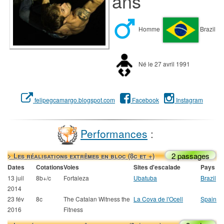
ans
Homme
Brazil
Né le 27 avril 1991
felipegcamargo.blogspot.com
Facebook
Instagram
Performances
:
2 passages
> Les réalisations extrêmes en bloc (8c et +)
Dates
Cotations
Voies
Sites d'escalade
Pays
13 juil
8b+/c
Fortaleza
Ubatuba
Brazil
2014
23 fév
8c
The Catalan Witness the
La Cova de l'Ocell
Spain
2016
Fitness