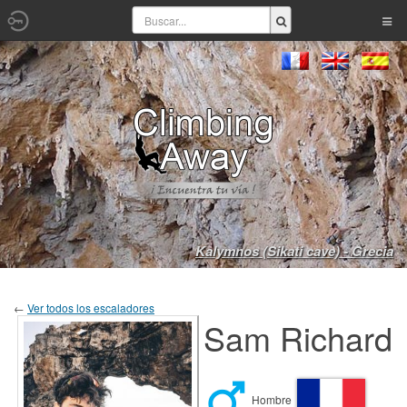
Kalymnos (Sikati cave) - Grecia
←
Ver todos los escaladores
Sam Richard
Hombre