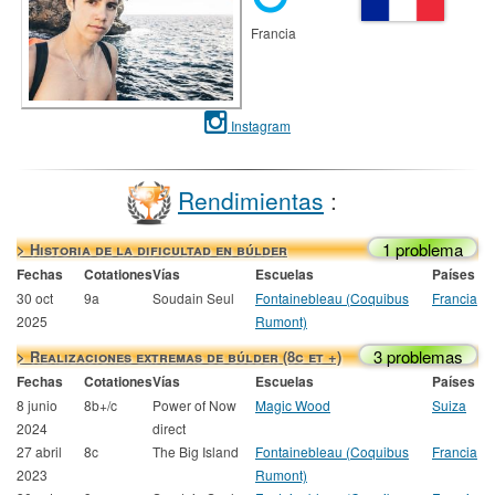
Francia
Instagram
Rendimientas
:
1 problema
> Historia de la dificultad en búlder
Fechas
Cotationes
Vías
Escuelas
Países
30 oct
9a
Soudain Seul
Fontainebleau (Coquibus
Francia
2025
Rumont)
3 problemas
> Realizaciones extremas de búlder (8c et +)
Fechas
Cotationes
Vías
Escuelas
Países
8 junio
8b+/c
Power of Now
Magic Wood
Suiza
2024
direct
27 abril
8c
The Big Island
Fontainebleau (Coquibus
Francia
2023
Rumont)