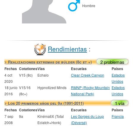
Hombre
Rendimientas
:
2 problemas
> Realizaciones extremas de búlder (8c et +)
Fechas
Cotationes
Vías
Escuelas
Países
4 oct
V15 (8c)
Echalo
Clear Creek Canyon
Estados
2020
Unidos
18 junio
V15/16
Hypnotized Minds
RMNP (Rocky Mountain
Estados
2016
(8c+)
National Park)
Unidos
1 vía
> Los 20 primeros años del 9a (1991-2011)
Fechas
Cotationes
Vías
Escuelas
Países
7 sep
9a
KinématiX (Total
Les Gorges du Loup
Francia
2008
Eclatch+Honk)
(Déversé)