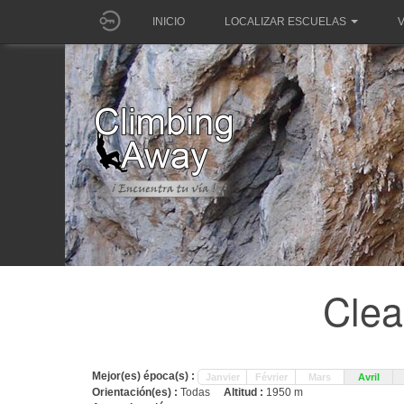
INICIO
LOCALIZAR ESCUELAS
V
Clea
Mejor(es) época(s) :
Janvier
Février
Mars
Avril
Orientación(es) :
Todas
Altitud :
1950 m