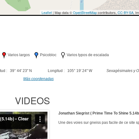
Leaflet
| Map data ©
OpenStreetMap
contributors,
CC-BY-SA
, I
lo
: Varios largos
: Psicobloc
: Varios typos de escalada
tud : 39° 44' 23" N
Longitud : 105° 19' 24" W
Sexagésimales y O
Más coordenadas
VIDEOS
Jonathan Siegrist ( Prime Time To Shine 5.14b
Une des voies sur gneiss pas facile de ce site s