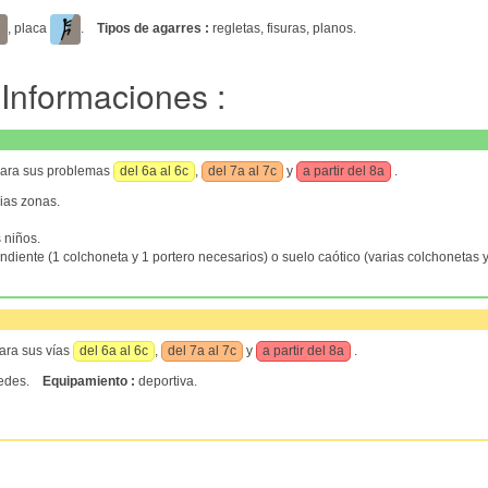
, placa
.
Tipos de agarres :
regletas, fisuras, planos.
Informaciones :
para sus problemas
del 6a al 6c
,
del 7a al 7c
y
a partir del 8a
.
ias zonas.
 niños.
endiente (1 colchoneta y 1 portero necesarios) o suelo caótico (varias colchonetas
ara sus vías
del 6a al 6c
,
del 7a al 7c
y
a partir del 8a
.
aredes.
Equipamiento :
deportiva.