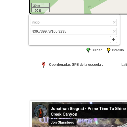
30 m
100 ft
: Búlder
: Bordil
Coordenadas GPS de la escuela :
Lati