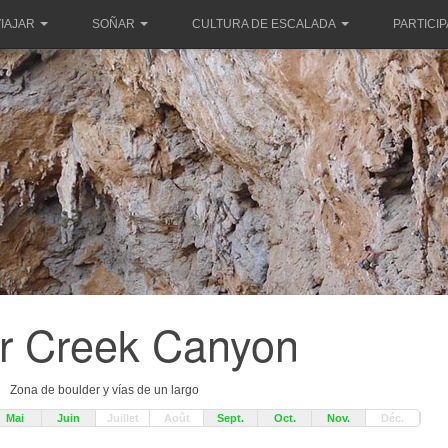
IAJAR
SOÑAR
CULTURA DE ESCALADA
PARTICI
r Creek Canyon
Zona de boulder y vías de un largo
Mai
Juin
Juillet
Août
Sept.
Oct.
Nov.
Déc.