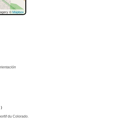
magery ©
Mapbox
rientación
 )
portif du Colorado.