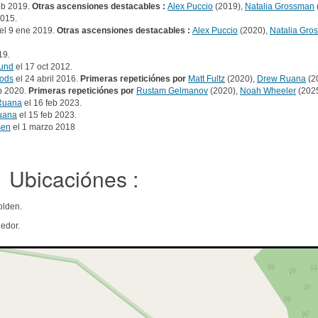
eb 2019.
Otras ascensiones destacables :
Alex Puccio
(2019),
Natalia Grossman
2015.
el 9 ene 2019.
Otras ascensiones destacables :
Alex Puccio
(2020),
Natalia Gro
19.
lund
el 17 oct 2012.
ods
el 24 abril 2016.
Primeras repeticiónes por
Matt Fultz
(2020),
Drew Ruana
(2
p 2020.
Primeras repeticiónes por
Rustam Gelmanov
(2020),
Noah Wheeler
(2025
Ruana
el 16 feb 2023.
uana
el 15 feb 2023.
sen
el 1 marzo 2018
Ubicaciónes :
olden.
edor.