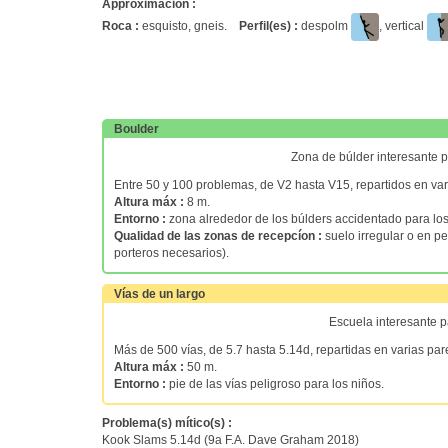
Approximación :
Roca :
esquisto, gneis.
Perfil(es) :
despolm
, vertical
Boulder
Zona de búlder interesante 
Entre 50 y 100 problemas, de V2 hasta V15, repartidos en var
Altura máx :
8 m.
Entorno :
zona alrededor de los búlders accidentado para los
Qualidad de las zonas de recepcíon :
suelo irregular o en p
porteros necesarios).
Vías de un largo
Escuela interesante p
Más de 500 vías, de 5.7 hasta 5.14d, repartidas en varias p
Altura máx :
50 m.
Entorno :
pie de las vías peligroso para los niños.
Problema(s) mítico(s) :
Kook Slams 5.14d (9a F.A. Dave Graham 2018)