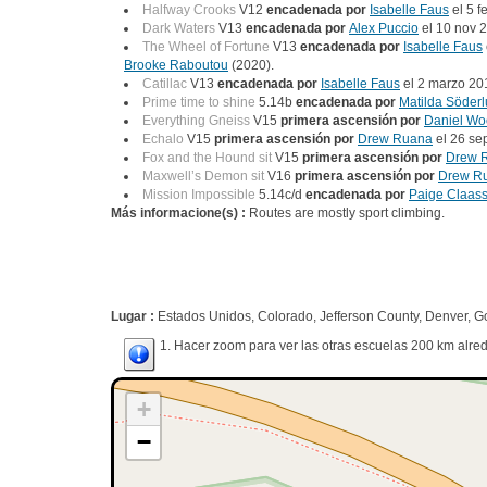
Halfway Crooks
V12
encadenada por
Isabelle Faus
el 5 f
Dark Waters
V13
encadenada por
Alex Puccio
el 10 nov 
The Wheel of Fortune
V13
encadenada por
Isabelle Faus
Brooke Raboutou
(2020).
Catillac
V13
encadenada por
Isabelle Faus
el 2 marzo 20
Prime time to shine
5.14b
encadenada por
Matilda Söder
Everything Gneiss
V15
primera ascensión por
Daniel Wo
Echalo
V15
primera ascensión por
Drew Ruana
el 26 se
Fox and the Hound sit
V15
primera ascensión por
Drew 
Maxwell’s Demon sit
V16
primera ascensión por
Drew R
Mission Impossible
5.14c/d
encadenada por
Paige Claas
Más informacione(s) :
Routes are mostly sport climbing.
Lugar :
Estados Unidos, Colorado, Jefferson County, Denver, G
1. Hacer zoom para ver las otras escuelas 200 km alred
+
−