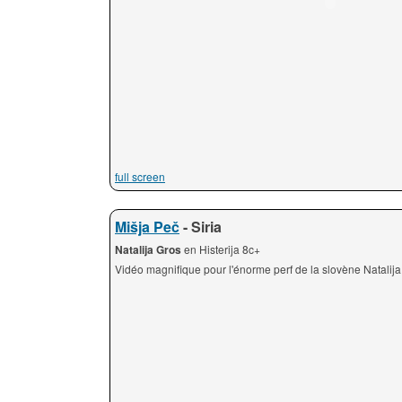
full screen
Mišja Peč
- Siria
Natalija Gros
en Histerija 8c+
Vidéo magnifique pour l'énorme perf de la slovène Natalija