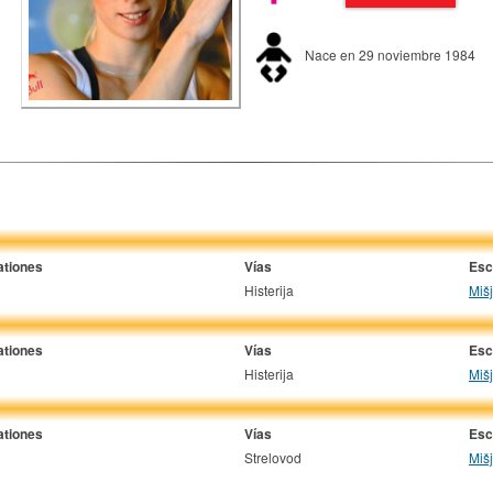
Nace en 29 noviembre 1984
ationes
Vías
Esc
Histerija
Miš
ationes
Vías
Esc
Histerija
Miš
ationes
Vías
Esc
Strelovod
Miš