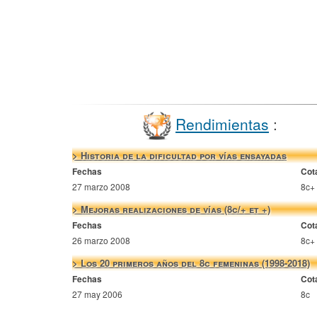
Rendimientas
:
> Historia de la dificultad por vías ensayadas
Fechas
Cot
27 marzo 2008
8c+
> Mejoras realizaciones de vías (8c/+ et +)
Fechas
Cot
26 marzo 2008
8c+
> Los 20 primeros años del 8c femeninas (1998-2018)
Fechas
Cot
27 may 2006
8c