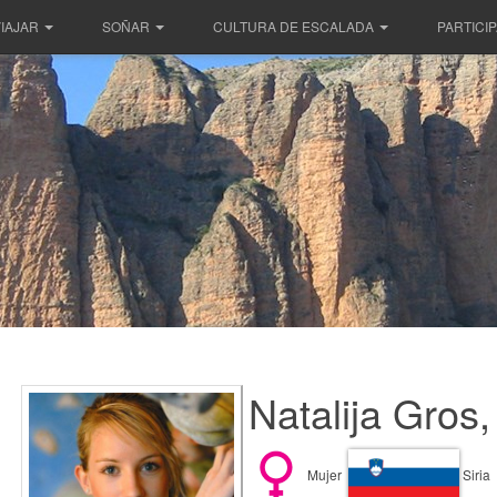
IAJAR
SOÑAR
CULTURA DE ESCALADA
PARTICI
Natalija Gros
Mujer
Siria