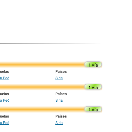
1 vía
uelas
Países
ja Peč
Siria
1 vía
uelas
Países
ja Peč
Siria
1 vía
uelas
Países
ja Peč
Siria