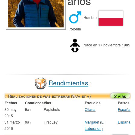
años
Hombre
Polonia
Nace en 17 noviembre 1985
Rendimientas
:
2 vías
> Realizaciones de vías extremas (9a/+ et +)
Fechas
Cotationes
Vías
Escuelas
Países
30 may
9a+
Papichulo
Oliana
España
2015
31 marzo
9a+
First Ley
Margalef (El
España
2016
Laboratori)