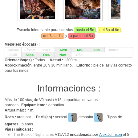
Escuela interesante para sus vías
hasta el 5c
,
del 6a al 6c
,
del 7a al 7c
y
a partir del 8a
.
Mejor(es) época(s) :
Janvier
Février
Mars
Avril
Mai
Juin
Juillet
Août
Sept.
Oct.
Nov.
Déc.
Orientación(es) :
Todas
Altitud :
1200 m
Approximación :
entre 10 y 30 min llano.
Entorno :
pie de las vías correcto
para los niños.
Informaciones :
Más de 100 vías, de V0 hasta V15 , repartidas en varias
paredes
Equipamiento :
deportiva
Altura máx :
7 m.
Roca :
arenisca.
Perfil(es) :
vertical
, despolm
.
Tipos de
agarres :
planos.
Vía(s) mítica(s) :
The Book of Nightmares
V11/V12
encadenada por
Alex Johnson
el 5