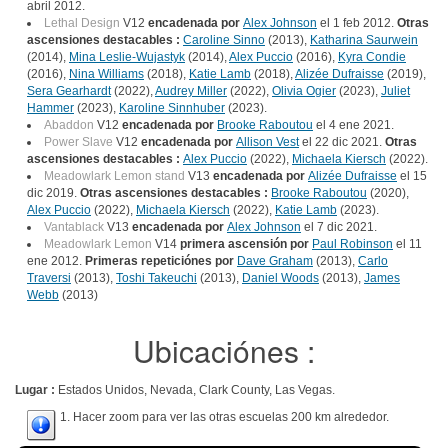
abril 2012.
Lethal Design
V12
encadenada por
Alex Johnson
el 1 feb 2012.
Otras
ascensiones destacables :
Caroline Sinno
(2013),
Katharina Saurwein
(2014),
Mina Leslie-Wujastyk
(2014),
Alex Puccio
(2016),
Kyra Condie
(2016),
Nina Williams
(2018),
Katie Lamb
(2018),
Alizée Dufraisse
(2019),
Sera Gearhardt
(2022),
Audrey Miller
(2022),
Olivia Ogier
(2023),
Juliet
Hammer
(2023),
Karoline Sinnhuber
(2023).
Abaddon
V12
encadenada por
Brooke Raboutou
el 4 ene 2021.
Power Slave
V12
encadenada por
Allison Vest
el 22 dic 2021.
Otras
ascensiones destacables :
Alex Puccio
(2022),
Michaela Kiersch
(2022).
Meadowlark Lemon stand
V13
encadenada por
Alizée Dufraisse
el 15
dic 2019.
Otras ascensiones destacables :
Brooke Raboutou
(2020),
Alex Puccio
(2022),
Michaela Kiersch
(2022),
Katie Lamb
(2023).
Vantablack
V13
encadenada por
Alex Johnson
el 7 dic 2021.
Meadowlark Lemon
V14
primera ascensión por
Paul Robinson
el 11
ene 2012.
Primeras repeticiónes por
Dave Graham
(2013),
Carlo
Traversi
(2013),
Toshi Takeuchi
(2013),
Daniel Woods
(2013),
James
Webb
(2013)
Ubicaciónes :
Lugar :
Estados Unidos, Nevada, Clark County, Las Vegas.
1. Hacer zoom para ver las otras escuelas 200 km alrededor.