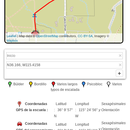
100 m
Leaflet
| Map data ©
OpenStreetMap
contributors,
CC-BY-SA
, Imagery ©
500 ft
Mapbox
: Búlder
: Bordillo
: Varios largos
: Psicobloc
: Varios
typos de escalada
Coordenadas
Latitud
Longitud
Sexagésimales
GPS de la escuela :
: 36° 9' 57"
: 115° 24' 56"
y Orientación
N
W
Sexagésimales
Coordenadas
Latitud
Longitud
y Orientación