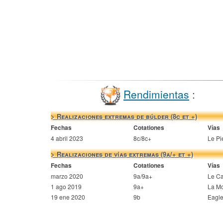
Rendimientas
:
> Realizaciones extremas de búlder (8c et +)
Fechas
Cotationes
Vías
4 abril 2023
8c/8c+
Le Pi
> Realizaciones de vías extremas (9a/+ et +)
Fechas
Cotationes
Vías
marzo 2020
9a/9a+
Le Ca
1 ago 2019
9a+
La Mo
19 ene 2020
9b
Eagle