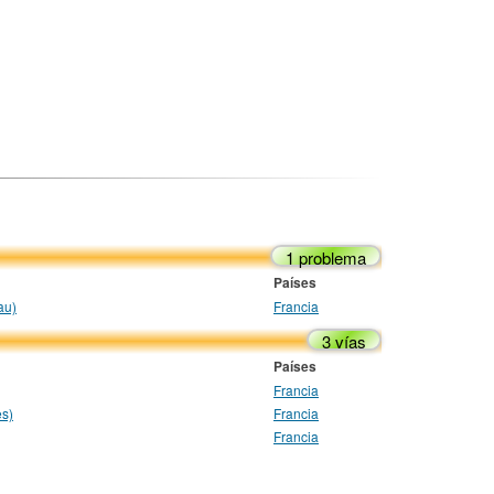
1 problema
Países
au)
Francia
3 vías
Países
Francia
es)
Francia
Francia