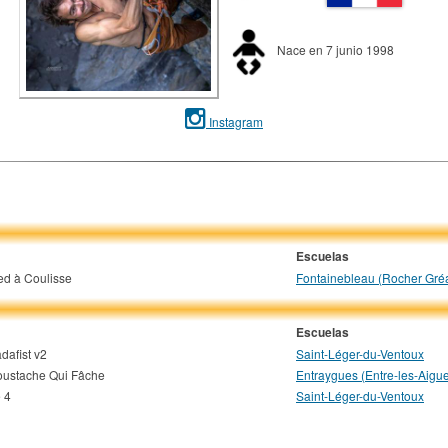
Nace en 7 junio 1998
Instagram
Escuelas
ed à Coulisse
Fontainebleau (Rocher Gré
Escuelas
dafist v2
Saint-Léger-du-Ventoux
ustache Qui Fâche
Entraygues (Entre-les-Aigu
 4
Saint-Léger-du-Ventoux