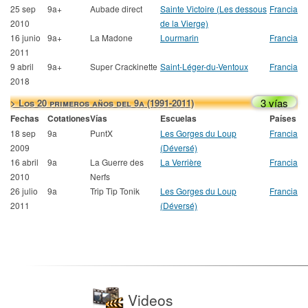
25 sep
9a+
Aubade direct
Sainte Victoire (Les dessous
Francia
2010
de la Vierge)
16 junio
9a+
La Madone
Lourmarin
Francia
2011
9 abril
9a+
Super Crackinette
Saint-Léger-du-Ventoux
Francia
2018
3 vías
> Los 20 primeros años del 9a (1991-2011)
Fechas
Cotationes
Vías
Escuelas
Países
18 sep
9a
PuntX
Les Gorges du Loup
Francia
2009
(Déversé)
16 abril
9a
La Guerre des
La Verrière
Francia
2010
Nerfs
26 julio
9a
Trip Tip Tonik
Les Gorges du Loup
Francia
2011
(Déversé)
Videos