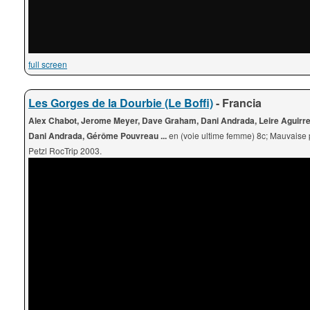
full screen
Les Gorges de la Dourbie (Le Boffi)
- Francia
Alex Chabot, Jerome Meyer, Dave Graham, Dani Andrada, Leire Aguirre
Dani Andrada, Gérôme Pouvreau ...
en (voie ultime femme) 8c; Mauvaise 
Petzl RocTrip 2003.