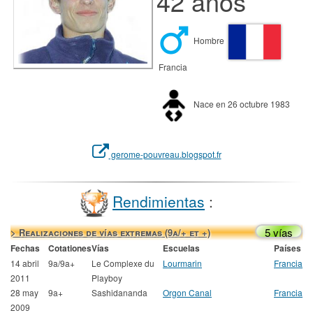
42 años
Hombre
Francia
Nace en 26 octubre 1983
gerome-pouvreau.blogspot.fr
Rendimientas
:
5 vías
> Realizaciones de vías extremas (9a/+ et +)
Fechas
Cotationes
Vías
Escuelas
Países
14 abril
9a/9a+
Le Complexe du
Lourmarin
Francia
2011
Playboy
28 may
9a+
Sashidananda
Orgon Canal
Francia
2009