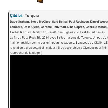
Çitdibi
- Turquía
Dave Graham, Steve McClure, Said Belhaj, Paul Robinson, Daniel Wood
Lombard, Daila Ojeda, Gérôme Pouvreau, Nina Caprez, Gabriele Moroni,
Lachat & co.
en Harekiri 8b, KaraKurum Highway 8c, Fast To Fist 8a+ &+
La fin du Petzl Rock Trip 2014 avec 3 sites majeurs de Turquie. Un peu de 
maintenant bien connu des grimpeurs-voyageurs. Beaucoup de Çitdibi, LE 
révélation à gros potentiel : majeur ! Et du psychobloc à Olympos pour finir 
rapprocher de la plage :)