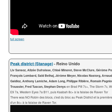
full screen
Peak district (Stanage)
- Reino Unido
Liv Sansoz, Alizée Dufraisse, Chloé Minoret, Steve McClure, Gérôme P
François Lombard, Saïd Belhaj, Jérôme Meyer, Nicolas Nastorg, Arnaud 
Gaidioz, Anthony Lamiche, Adam Long, Philippe Ribière, Romain Pagnio
Troussier, Fred Tuscan, Stephan Denys
en Brad Pitt 7c+, The Storm 7c, W
E9 7a, Western Eyes 7a B11, puis Kaabah 8c+ à la falaise de Raven Tor
There was NO Robin des blocs, c'est du bloc au Peak District et la premièr
d'un 8c+ à la falaise de Raven Tor.