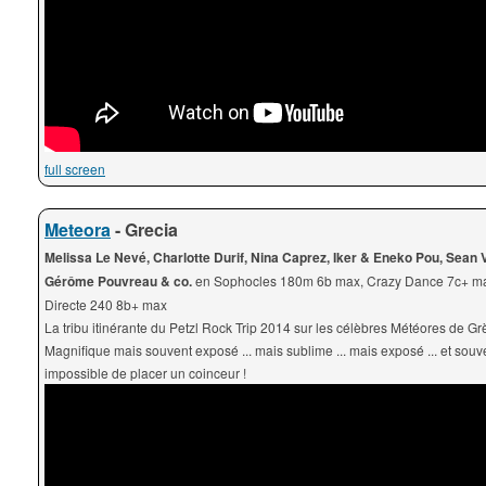
full screen
Meteora
- Grecia
Melissa Le Nevé, Charlotte Durif, Nina Caprez, Iker & Eneko Pou, Sean V
Gérôme Pouvreau & co.
en Sophocles 180m 6b max, Crazy Dance 7c+ ma
Directe 240 8b+ max
La tribu itinérante du Petzl Rock Trip 2014 sur les célèbres Météores de Gr
Magnifique mais souvent exposé ... mais sublime ... mais exposé ... et souv
impossible de placer un coinceur !