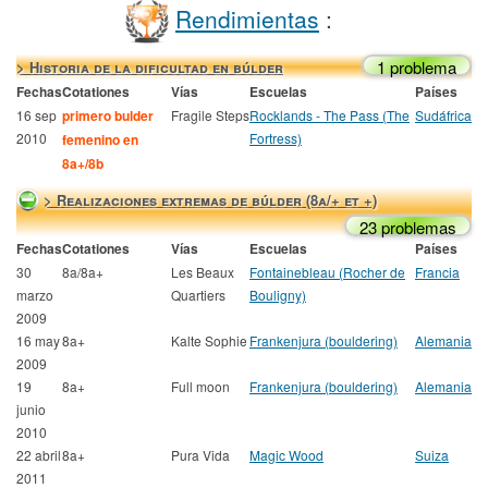
Rendimientas
:
1 problema
> Historia de la dificultad en búlder
Fechas
Cotationes
Vías
Escuelas
Países
16 sep
primero bulder
Fragile Steps
Rocklands - The Pass (The
Sudáfrica
2010
Fortress)
femenino en
8a+/8b
> Realizaciones extremas de búlder (8a/+ et +)
23 problemas
Fechas
Cotationes
Vías
Escuelas
Países
30
8a/8a+
Les Beaux
Fontainebleau (Rocher de
Francia
marzo
Quartiers
Bouligny)
2009
16 may
8a+
Kalte Sophie
Frankenjura (bouldering)
Alemania
2009
19
8a+
Full moon
Frankenjura (bouldering)
Alemania
junio
2010
22 abril
8a+
Pura Vida
Magic Wood
Suiza
2011