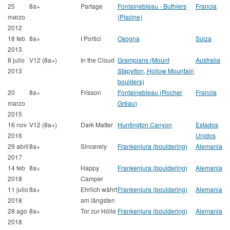
25
8a+
Partage
Fontainebleau - Buthiers
Francia
marzo
(Piscine)
2012
18 feb
8a+
I Portici
Osogna
Suiza
2013
8 julio
V12 (8a+)
In the Cloud
Grampians (Mount
Australia
2013
Stapylton, Hollow Mountain
boulders)
20
8a+
Frisson
Fontainebleau (Rocher
Francia
marzo
Gréau)
2015
16 nov
V12 (8a+)
Dark Matter
Huntington Canyon
Estados
2016
Unidos
29 abril
8a+
Sincerely
Frankenjura (bouldering)
Alemania
2017
14 feb
8a+
Happy
Frankenjura (bouldering)
Alemania
2018
Camper
11 julio
8a+
Ehrlich währt
Frankenjura (bouldering)
Alemania
2018
am längsten
28 ago
8a+
Tor zur Hölle
Frankenjura (bouldering)
Alemania
2018