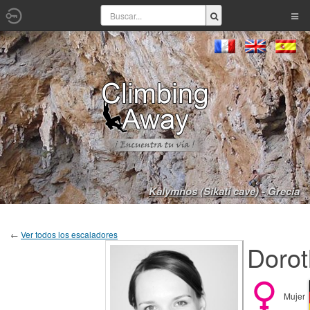
Kalymnos (Sikati cave) - Grecia
←
Ver todos los escaladores
Dorot
Mujer