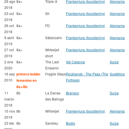
29 ago
8a+
Triple-X
Frankenjura (bouldering)
Alemania
2018
23 oct
8a+
Sh
Frankenjura (bouldering)
Alemania
2018
26 oct
8a+
FD
Frankenjura (bouldering)
Alemania
2018
9 abril
8a+
Säbelzahn
Frankenjura (bouldering)
Alemania
2019
27 oct
8a+
Wirbeljet
Frankenjura (bouldering)
Alemania
2019
short
2 ene
8a+
The Last
Val Calanca
Suiza
2020
Emperor
16 sep
primero bulder
Fragile Steps
Rocklands - The Pass (The
Sudáfrica
2010
Fortress)
femenino en
8a+/8b
11
8b
La Danse
Branson
Suiza
marzo
des Balrogs
2018
15 nov
8b
Wirbeljet
Frankenjura (bouldering)
Alemania
2019
23 feb
8b
Santoku
Bodio
Suiza