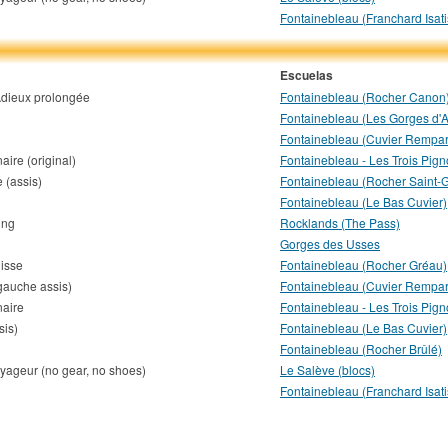
Fontainebleau (Franchard Isati
Escuelas
Adieux prolongée
Fontainebleau (Rocher Canon
Fontainebleau (Les Gorges d'
Fontainebleau (Cuvier Rempar
aire (original)
Fontainebleau - Les Trois Pig
 (assis)
Fontainebleau (Rocher Saint-
Fontainebleau (Le Bas Cuvier)
ing
Rocklands (The Pass)
Gorges des Usses
lisse
Fontainebleau (Rocher Gréau)
gauche assis)
Fontainebleau (Cuvier Rempar
naire
Fontainebleau - Les Trois Pig
sis)
Fontainebleau (Le Bas Cuvier)
Fontainebleau (Rocher Brûlé)
yageur (no gear, no shoes)
Le Salève (blocs)
Fontainebleau (Franchard Isati