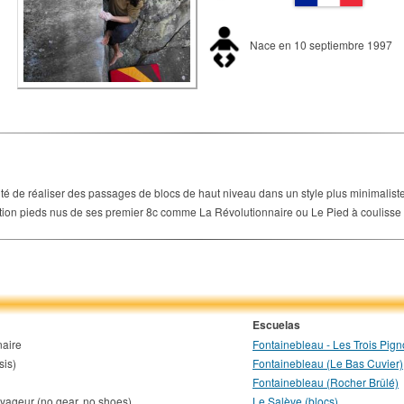
Nace en 10 septiembre 1997
é de réaliser des passages de blocs de haut niveau dans un style plus minimaliste
ion pieds nus de ses premier 8c comme La Révolutionnaire ou Le Pied à coulisse 
Escuelas
naire
Fontainebleau - Les Trois Pig
sis)
Fontainebleau (Le Bas Cuvier)
Fontainebleau (Rocher Brûlé)
yageur (no gear, no shoes)
Le Salève (blocs)