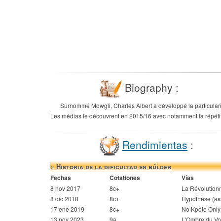
Biography :
Surnommé Mowgli, Charles Albert a développé la particularit
Les médias le découvrent en 2015/16 avec notamment la répétit
Rendimientas
:
> Historia de la dificultad en búlder
Fechas
Cotationes
Vías
8 nov 2017
8c+
La Révolution
8 dic 2018
8c+
Hypothèse (as
17 ene 2019
8c+
No Kpote Only
13 nov 2023
9a
L'Ombre du Vo