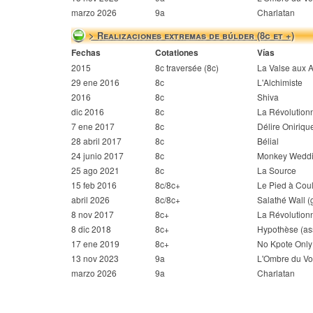
marzo 2026
9a
Charlatan
> Realizaciones extremas de búlder (8c et +)
Fechas
Cotationes
Vías
2015
8c traversée (8c)
La Valse aux 
29 ene 2016
8c
L'Alchimiste
2016
8c
Shiva
dic 2016
8c
La Révolutionn
7 ene 2017
8c
Délire Onirique
28 abril 2017
8c
Bélial
24 junio 2017
8c
Monkey Wedd
25 ago 2021
8c
La Source
15 feb 2016
8c/8c+
Le Pied à Cou
abril 2026
8c/8c+
Salathé Wall (
8 nov 2017
8c+
La Révolution
8 dic 2018
8c+
Hypothèse (as
17 ene 2019
8c+
No Kpote Only
13 nov 2023
9a
L'Ombre du Vo
marzo 2026
9a
Charlatan