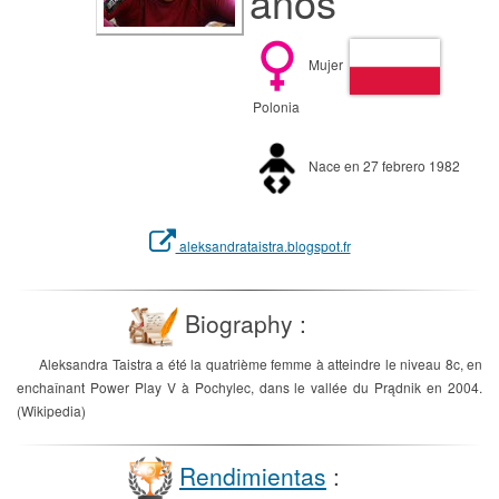
años
Mujer
Polonia
Nace en 27 febrero 1982
aleksandrataistra.blogspot.fr
Biography :
Aleksandra Taistra a été la quatrième femme à atteindre le niveau 8c, en
enchaînant Power Play V à Pochylec, dans le vallée du Prądnik en 2004.
(Wikipedia)
Rendimientas
: