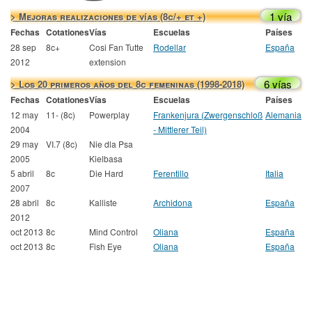
1 vía
> Mejoras realizaciones de vías (8c/+ et +)
Fechas
Cotationes
Vías
Escuelas
Países
28 sep
8c+
Cosi Fan Tutte
Rodellar
España
2012
extension
6 vías
> Los 20 primeros años del 8c femeninas (1998-2018)
Fechas
Cotationes
Vías
Escuelas
Países
12 may
11- (8c)
Powerplay
Frankenjura (Zwergenschloß
Alemania
2004
- Mittlerer Teil)
29 may
VI.7 (8c)
Nie dla Psa
2005
Kielbasa
5 abril
8c
Die Hard
Ferentillo
Italia
2007
28 abril
8c
Kalliste
Archidona
España
2012
oct 2013
8c
Mind Control
Oliana
España
oct 2013
8c
Fish Eye
Oliana
España