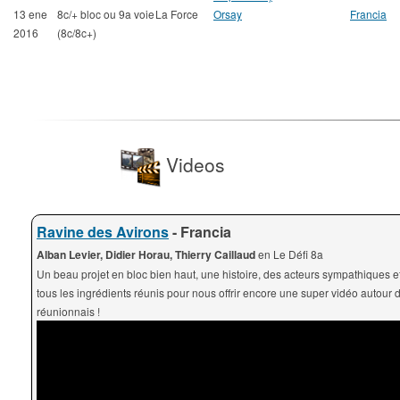
13 ene
8c/+ bloc ou 9a voie
La Force
Orsay
Francia
2016
(8c/8c+)
Videos
Ravine des Avirons
- Francia
Alban Levier, Didier Horau, Thierry Caillaud
en Le Défi 8a
Un beau projet en bloc bien haut, une histoire, des acteurs sympathiques et
tous les ingrédients réunis pour nous offrir encore une super vidéo autour 
réunionnais !