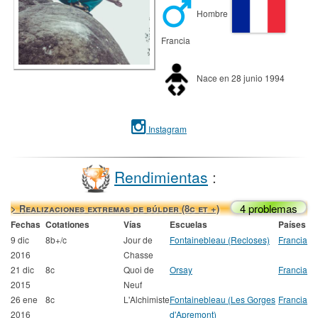
Hombre
Francia
Nace en 28 junio 1994
Instagram
Rendimientas
:
4 problemas
> Realizaciones extremas de búlder (8c et +)
Fechas
Cotationes
Vías
Escuelas
Países
9 dic
8b+/c
Jour de
Fontainebleau (Recloses)
Francia
2016
Chasse
21 dic
8c
Quoi de
Orsay
Francia
2015
Neuf
26 ene
8c
L'Alchimiste
Fontainebleau (Les Gorges
Francia
2016
d'Apremont)