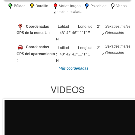
: Búlder
: Bordillo
: Varios largos
: Psicobloc
: Varios
typos de escalada
Coordenadas
Latitud
Longitud : 2°
Sexagésimales
GPS de la escuela :
: 48° 42' 46"
11' 1" E
y Orientación
N
Sexagésimales
Coordenadas
Latitud
Longitud : 2°
y Orientación
GPS del aparcamiento
: 48° 42' 41"
11' 1" E
:
N
Más coordenadas
VIDEOS