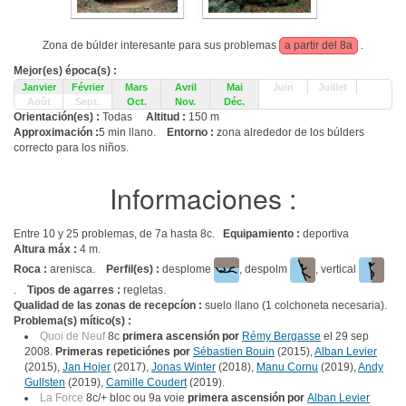
Zona de búlder interesante para sus problemas
a partir del 8a
.
Mejor(es) época(s) :
Janvier
Février
Mars
Avril
Mai
Juin
Juillet
Août
Sept.
Oct.
Nov.
Déc.
Orientación(es) :
Todas
Altitud :
150 m
Approximación :
5 min llano.
Entorno :
zona alrededor de los búlders
correcto para los niños.
Informaciones :
Entre 10 y 25 problemas, de 7a hasta 8c.
Equipamiento :
deportiva
Altura máx :
4 m.
Roca :
arenisca.
Perfil(es) :
desplome
, despolm
, vertical
.
Tipos de agarres :
regletas.
Qualidad de las zonas de recepcíon :
suelo llano (1 colchoneta necesaria).
Problema(s) mítico(s) :
Quoi de Neuf
8c
primera ascensión por
Rémy Bergasse
el 29 sep
2008.
Primeras repeticiónes por
Sébastien Bouin
(2015),
Alban Levier
(2015),
Jan Hojer
(2017),
Jonas Winter
(2018),
Manu Cornu
(2019),
Andy
Gullsten
(2019),
Camille Coudert
(2019).
La Force
8c/+ bloc ou 9a voie
primera ascensión por
Alban Levier